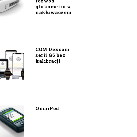
rozwód
glukometru z
nakłuwaczem
CGM Dexcom
serii G6 bez
kalibracji
OmniPod