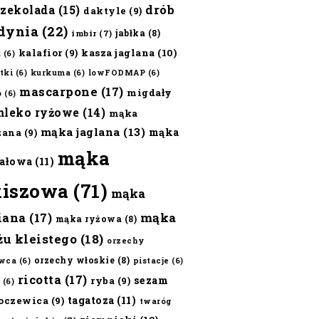
czekolada
(15)
drób
daktyle
(9)
dynia
(22)
jabłka
(8)
imbir
(7)
kalafior
(9)
kasza jaglana
(10)
ż
(6)
tki
(6)
kurkuma
(6)
lowFODMAP
(6)
mascarpone
(17)
migdały
o
(6)
mleko ryżowe
(14)
mąka
mąka jaglana
(13)
mąka
zana
(9)
mąka
ałowa
(11)
kiszowa
(71)
mąka
iana
(17)
mąka
mąka ryżowa
(8)
żu kleistego
(18)
orzechy
orzechy włoskie
(8)
wca
(6)
pistacje
(6)
ricotta
(17)
sezam
ryba
(9)
(6)
tagatoza
(11)
oczewica
(9)
twaróg