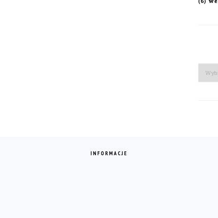
we
(6)
Arch
INFORMACJE