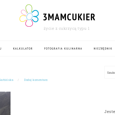
3MAMCUKIER
życie z cukrzycą typu 1
U
KALKULATOR
FOTOGRAFIA KULINARNA
NIEZBĘDNIK
PRI
Szu
SID
Garbińska
Dodaj komentarz
Jest