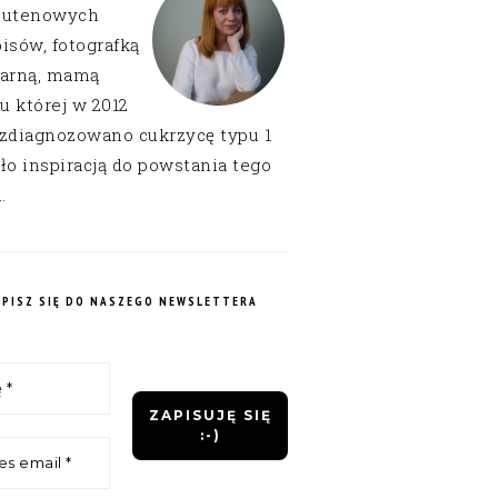
lutenowych
isów, fotografką
narną, mamą
 u której w 2012
 zdiagnozowano cukrzycę typu 1
ło inspiracją do powstania tego
.
APISZ SIĘ DO NASZEGO NEWSLETTERA