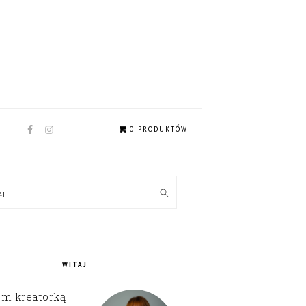
NAV
0 PRODUKTÓW
SOCIAL
MENU
MARY
kaj
EBAR
WITAJ
em kreatorką