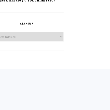
ziemniaki
(10)
getariańskie
(7)
ARCHIWA
iwa