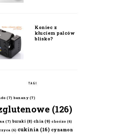
Koniec z
kłuciem palców
blisko?
TAGI
ado
(7)
banany
(7)
zglutenowe
(126)
chia
(9)
buraki
(8)
na
(7)
chorizo
(6)
cukinia
(16)
cynamon
erzyca
(6)