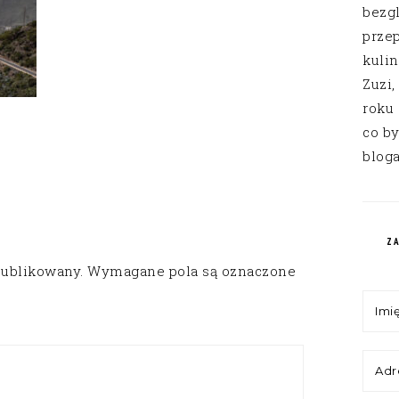
bezg
przep
kuli
Zuzi,
roku
co by
bloga
Z
publikowany.
Wymagane pola są oznaczone