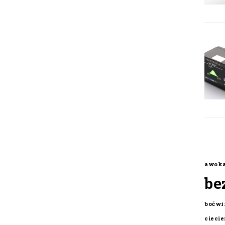
awok
be
boćwi
cieci