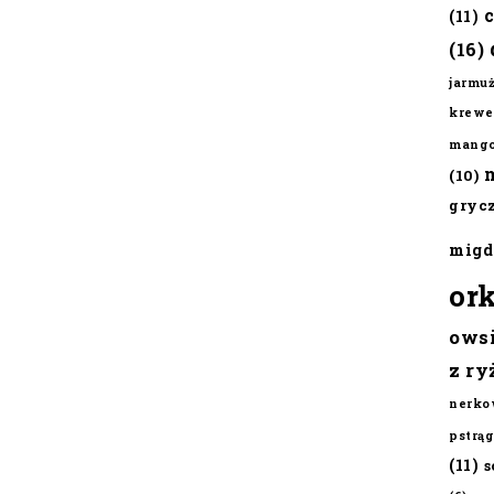
(11)
(16)
jarmu
krewe
mang
(10)
gryc
migd
or
ows
z ry
nerko
pstrąg
(11)
s