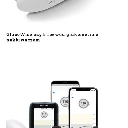
GlucoWise czyli rozwód glukometru z
nakłuwaczem