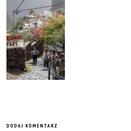
READER
INTERACTIONS
DODAJ KOMENTARZ