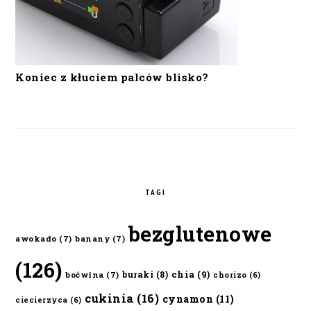
Koniec z kłuciem palców blisko?
TAGI
bezglutenowe
awokado
(7)
banany
(7)
(126)
chia
(9)
buraki
(8)
boćwina
(7)
chorizo
(6)
cukinia
(16)
cynamon
(11)
ciecierzyca
(6)