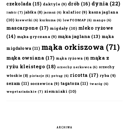
dynia
(22)
czekolada
(15)
drób
(16)
daktyle
(9)
kalafior
(9)
kasza jaglana
jabłka
(8)
imbir
(7)
jarmuż
(6)
(10)
krewetki
(6)
kurkuma
(6)
lowFODMAP
(6)
mango
(6)
mascarpone
(17)
mleko ryżowe
migdały
(10)
(14)
mąka jaglana
(13)
mąka
mąka gryczana
(9)
mąka orkiszowa
(71)
migdałowa
(11)
mąka owsiana
(17)
mąka z
mąka ryżowa
(8)
ryżu kleistego
(18)
orzechy
orzechy nerkowca
(6)
ricotta
(17)
ryba
(9)
włoskie
(8)
pistacje
(6)
pstrąg
(6)
sezam
(11)
tagatoza
(11)
soczewica
(9)
twaróg
(6)
ziemniaki
(10)
wegetariańskie
(7)
ARCHIWA