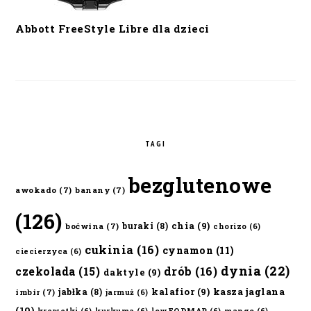
Abbott FreeStyle Libre dla dzieci
TAGI
bezglutenowe
awokado
(7)
banany
(7)
(126)
chia
(9)
buraki
(8)
boćwina
(7)
chorizo
(6)
cukinia
(16)
cynamon
(11)
ciecierzyca
(6)
dynia
(22)
czekolada
(15)
drób
(16)
daktyle
(9)
kalafior
(9)
kasza jaglana
jabłka
(8)
imbir
(7)
jarmuż
(6)
(10)