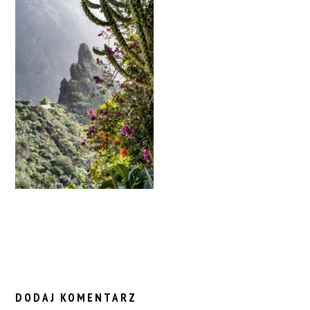
READER
INTERACTIONS
DODAJ KOMENTARZ