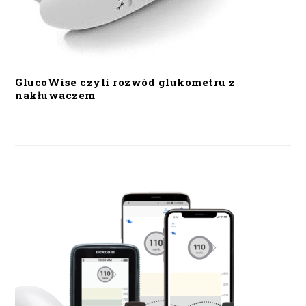
GlucoWise czyli rozwód glukometru z
nakłuwaczem