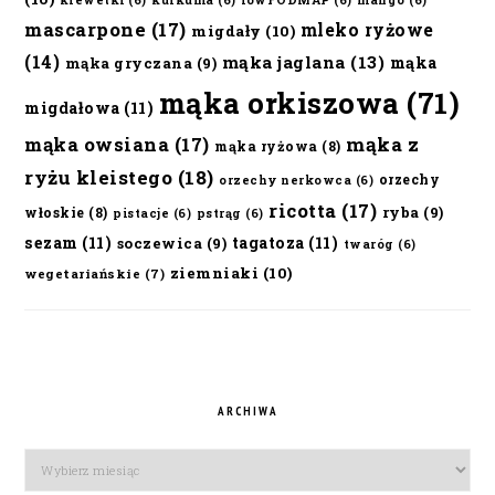
krewetki
(6)
kurkuma
(6)
lowFODMAP
(6)
mango
(6)
mascarpone
(17)
mleko ryżowe
migdały
(10)
(14)
mąka jaglana
(13)
mąka
mąka gryczana
(9)
mąka orkiszowa
(71)
migdałowa
(11)
mąka owsiana
(17)
mąka z
mąka ryżowa
(8)
ryżu kleistego
(18)
orzechy
orzechy nerkowca
(6)
ricotta
(17)
ryba
(9)
włoskie
(8)
pistacje
(6)
pstrąg
(6)
sezam
(11)
tagatoza
(11)
soczewica
(9)
twaróg
(6)
ziemniaki
(10)
wegetariańskie
(7)
ARCHIWA
Archiwa