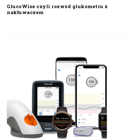
GlucoWise czyli rozwód glukometru z
nakłuwaczem