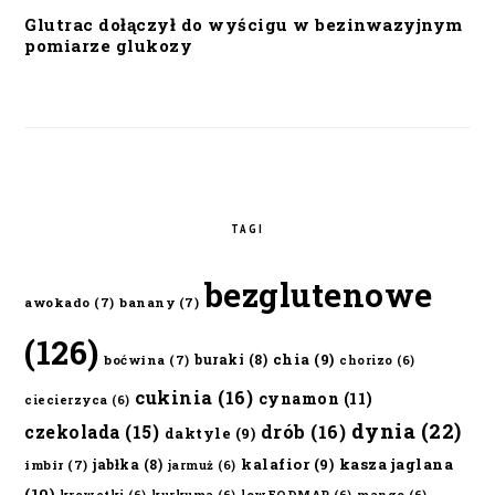
Glutrac dołączył do wyścigu w bezinwazyjnym
pomiarze glukozy
TAGI
bezglutenowe
awokado
(7)
banany
(7)
(126)
chia
(9)
buraki
(8)
boćwina
(7)
chorizo
(6)
cukinia
(16)
cynamon
(11)
ciecierzyca
(6)
dynia
(22)
czekolada
(15)
drób
(16)
daktyle
(9)
kalafior
(9)
kasza jaglana
jabłka
(8)
imbir
(7)
jarmuż
(6)
(10)