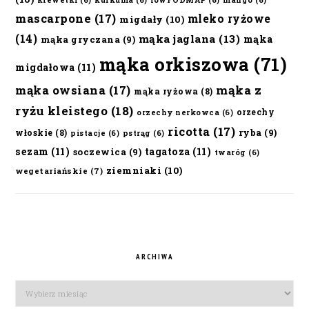
krewetki
(6)
kurkuma
(6)
lowFODMAP
(6)
mango
(6)
mascarpone
(17)
mleko ryżowe
migdały
(10)
(14)
mąka jaglana
(13)
mąka
mąka gryczana
(9)
mąka orkiszowa
(71)
migdałowa
(11)
mąka owsiana
(17)
mąka z
mąka ryżowa
(8)
ryżu kleistego
(18)
orzechy
orzechy nerkowca
(6)
ricotta
(17)
ryba
(9)
włoskie
(8)
pistacje
(6)
pstrąg
(6)
sezam
(11)
tagatoza
(11)
soczewica
(9)
twaróg
(6)
ziemniaki
(10)
wegetariańskie
(7)
ARCHIWA
Archiwa