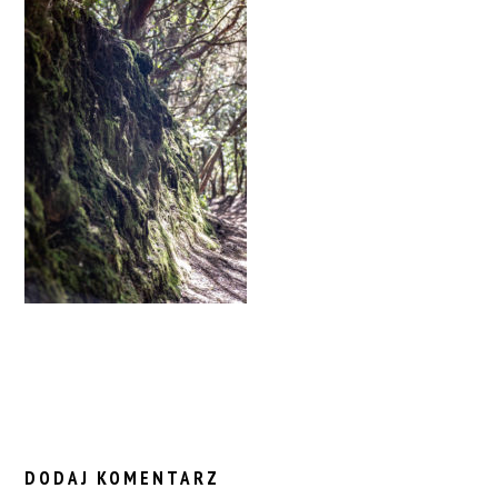
READER
INTERACTIONS
DODAJ KOMENTARZ