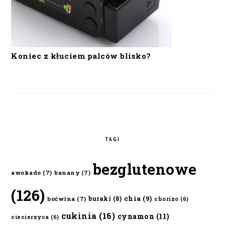
Koniec z kłuciem palców blisko?
TAGI
bezglutenowe
awokado
(7)
banany
(7)
(126)
chia
(9)
buraki
(8)
boćwina
(7)
chorizo
(6)
cukinia
(16)
cynamon
(11)
ciecierzyca
(6)