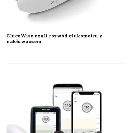
GlucoWise czyli rozwód glukometru z
nakłuwaczem