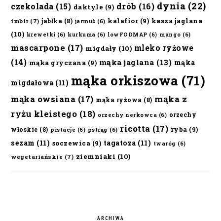
dynia
(22)
czekolada
(15)
drób
(16)
daktyle
(9)
kalafior
(9)
kasza jaglana
jabłka
(8)
imbir
(7)
jarmuż
(6)
(10)
krewetki
(6)
kurkuma
(6)
lowFODMAP
(6)
mango
(6)
mascarpone
(17)
mleko ryżowe
migdały
(10)
(14)
mąka jaglana
(13)
mąka
mąka gryczana
(9)
mąka orkiszowa
(71)
migdałowa
(11)
mąka owsiana
(17)
mąka z
mąka ryżowa
(8)
ryżu kleistego
(18)
orzechy
orzechy nerkowca
(6)
ricotta
(17)
ryba
(9)
włoskie
(8)
pistacje
(6)
pstrąg
(6)
sezam
(11)
tagatoza
(11)
soczewica
(9)
twaróg
(6)
ziemniaki
(10)
wegetariańskie
(7)
ARCHIWA