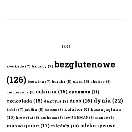
TAGI
bezglutenowe
awokado
(7)
banany
(7)
(126)
chia
(9)
buraki
(8)
boćwina
(7)
chorizo
(6)
cukinia
(16)
cynamon
(11)
ciecierzyca
(6)
dynia
(22)
czekolada
(15)
drób
(16)
daktyle
(9)
kalafior
(9)
kasza jaglana
jabłka
(8)
imbir
(7)
jarmuż
(6)
(10)
krewetki
(6)
kurkuma
(6)
lowFODMAP
(6)
mango
(6)
mascarpone
(17)
mleko ryżowe
migdały
(10)