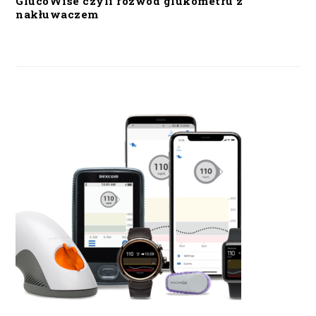
GlucoWise czyli rozwód glukometru z
nakłuwaczem