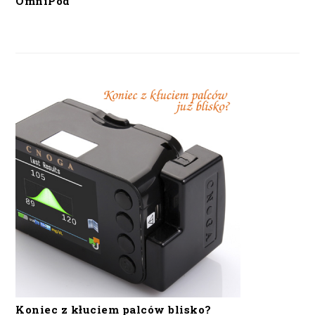
OmniPod
Koniec z kłuciem palców blisko?