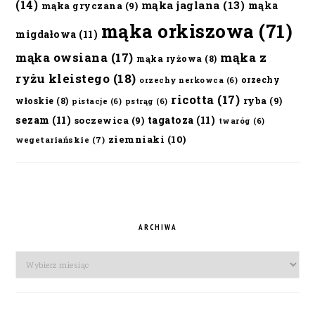
(14)
mąka jaglana
(13)
mąka
mąka gryczana
(9)
mąka orkiszowa
(71)
migdałowa
(11)
mąka owsiana
(17)
mąka z
mąka ryżowa
(8)
ryżu kleistego
(18)
orzechy
orzechy nerkowca
(6)
ricotta
(17)
ryba
(9)
włoskie
(8)
pistacje
(6)
pstrąg
(6)
sezam
(11)
tagatoza
(11)
soczewica
(9)
twaróg
(6)
ziemniaki
(10)
wegetariańskie
(7)
ARCHIWA
Archiwa