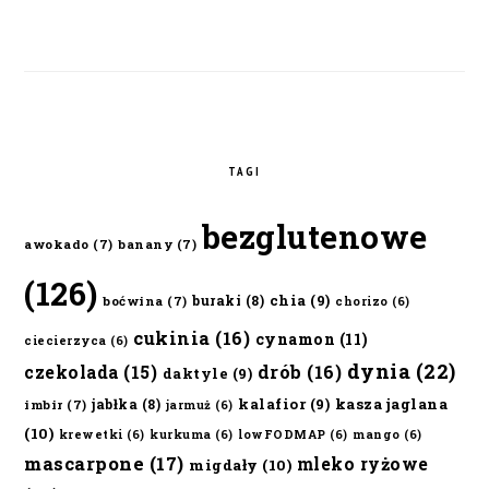
TAGI
bezglutenowe
awokado
(7)
banany
(7)
(126)
chia
(9)
buraki
(8)
boćwina
(7)
chorizo
(6)
cukinia
(16)
cynamon
(11)
ciecierzyca
(6)
dynia
(22)
czekolada
(15)
drób
(16)
daktyle
(9)
kalafior
(9)
kasza jaglana
jabłka
(8)
imbir
(7)
jarmuż
(6)
(10)
krewetki
(6)
kurkuma
(6)
lowFODMAP
(6)
mango
(6)
mascarpone
(17)
mleko ryżowe
migdały
(10)