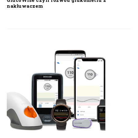
GlucoWise czyli rozwód glukometru z
nakłuwaczem