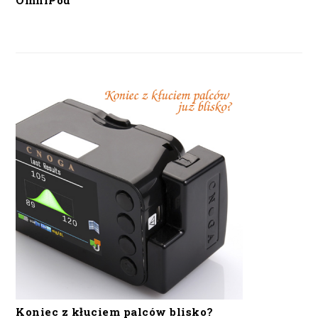
OmniPod
Koniec z kłuciem palców blisko?