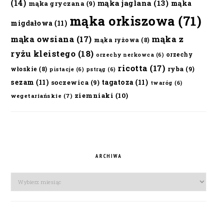
(14)
mąka jaglana
(13)
mąka
mąka gryczana
(9)
mąka orkiszowa
(71)
migdałowa
(11)
mąka owsiana
(17)
mąka z
mąka ryżowa
(8)
ryżu kleistego
(18)
orzechy
orzechy nerkowca
(6)
ricotta
(17)
ryba
(9)
włoskie
(8)
pistacje
(6)
pstrąg
(6)
sezam
(11)
tagatoza
(11)
soczewica
(9)
twaróg
(6)
ziemniaki
(10)
wegetariańskie
(7)
ARCHIWA
Archiwa