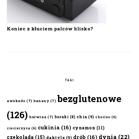
Koniec z kłuciem palców blisko?
TAGI
bezglutenowe
awokado
(7)
banany
(7)
(126)
chia
(9)
buraki
(8)
boćwina
(7)
chorizo
(6)
cukinia
(16)
cynamon
(11)
ciecierzyca
(6)
dynia
(22)
czekolada
(15)
drób
(16)
daktyle
(9)