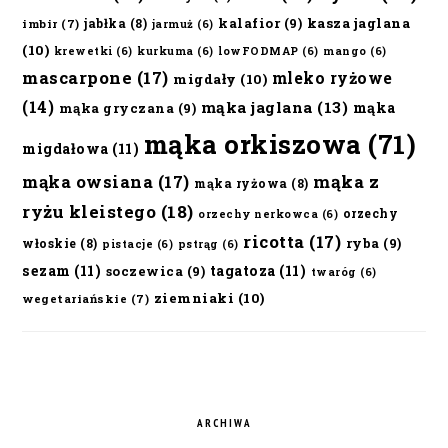
kalafior
(9)
kasza jaglana
jabłka
(8)
imbir
(7)
jarmuż
(6)
(10)
krewetki
(6)
kurkuma
(6)
lowFODMAP
(6)
mango
(6)
mascarpone
(17)
mleko ryżowe
migdały
(10)
(14)
mąka jaglana
(13)
mąka
mąka gryczana
(9)
mąka orkiszowa
(71)
migdałowa
(11)
mąka owsiana
(17)
mąka z
mąka ryżowa
(8)
ryżu kleistego
(18)
orzechy
orzechy nerkowca
(6)
ricotta
(17)
ryba
(9)
włoskie
(8)
pistacje
(6)
pstrąg
(6)
sezam
(11)
tagatoza
(11)
soczewica
(9)
twaróg
(6)
ziemniaki
(10)
wegetariańskie
(7)
ARCHIWA