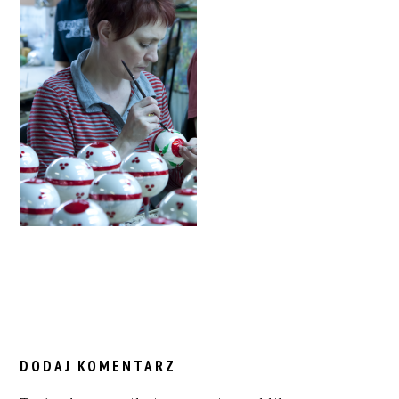
READER
INTERACTIONS
DODAJ KOMENTARZ