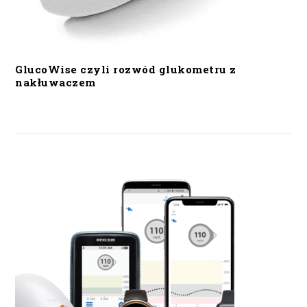
GlucoWise czyli rozwód glukometru z
nakłuwaczem