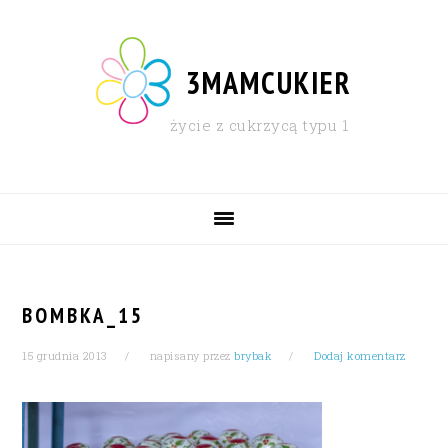
Skip
Skip
Skip
Skip
to
to
to
to
primary
content
primary
footer
3MAMCUKIER
navigation
sidebar
życie z cukrzycą typu 1
MAIN
NAVIGATION
BOMBKA_15
15 grudnia 2013
napisany przez
brybak
Dodaj komentarz