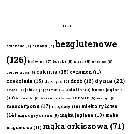
TAGI
bezglutenowe
awokado
(7)
banany
(7)
(126)
chia
(9)
buraki
(8)
boćwina
(7)
chorizo
(6)
cukinia
(16)
cynamon
(11)
ciecierzyca
(6)
dynia
(22)
czekolada
(15)
drób
(16)
daktyle
(9)
kalafior
(9)
kasza jaglana
jabłka
(8)
imbir
(7)
jarmuż
(6)
(10)
krewetki
(6)
kurkuma
(6)
lowFODMAP
(6)
mango
(6)
mascarpone
(17)
mleko ryżowe
migdały
(10)
(14)
mąka jaglana
(13)
mąka
mąka gryczana
(9)
mąka orkiszowa
(71)
migdałowa
(11)