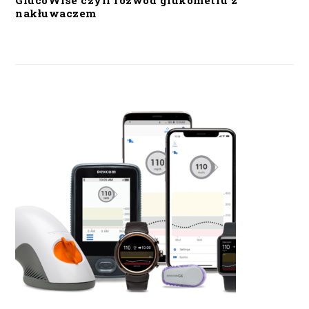
GlucoWise czyli rozwód glukometru z
nakłuwaczem