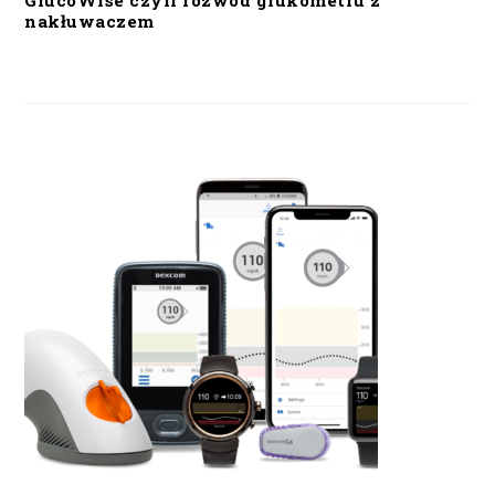
GlucoWise czyli rozwód glukometru z
nakłuwaczem