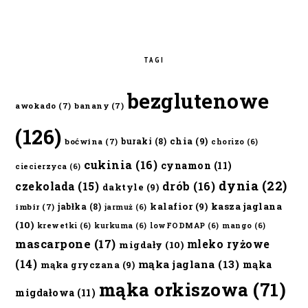
TAGI
bezglutenowe
awokado
(7)
banany
(7)
(126)
chia
(9)
buraki
(8)
boćwina
(7)
chorizo
(6)
cukinia
(16)
cynamon
(11)
ciecierzyca
(6)
dynia
(22)
czekolada
(15)
drób
(16)
daktyle
(9)
kalafior
(9)
kasza jaglana
jabłka
(8)
imbir
(7)
jarmuż
(6)
(10)
krewetki
(6)
kurkuma
(6)
lowFODMAP
(6)
mango
(6)
mascarpone
(17)
mleko ryżowe
migdały
(10)
(14)
mąka jaglana
(13)
mąka
mąka gryczana
(9)
mąka orkiszowa
(71)
migdałowa
(11)