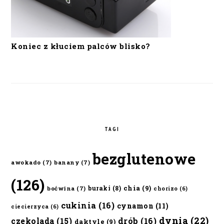
Koniec z kłuciem palców blisko?
TAGI
bezglutenowe
awokado
(7)
banany
(7)
(126)
chia
(9)
buraki
(8)
boćwina
(7)
chorizo
(6)
cukinia
(16)
cynamon
(11)
ciecierzyca
(6)
dynia
(22)
czekolada
(15)
drób
(16)
daktyle
(9)