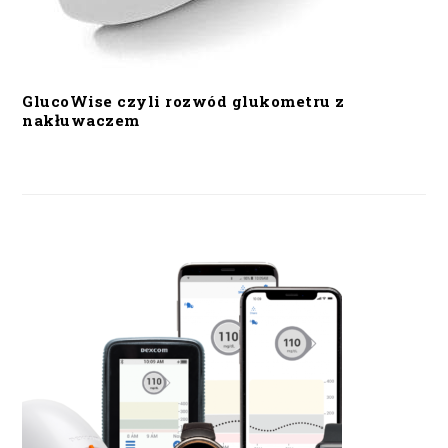
GlucoWise czyli rozwód glukometru z
nakłuwaczem