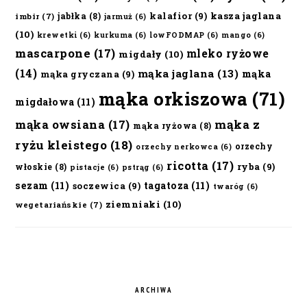
kalafior
(9)
kasza jaglana
jabłka
(8)
imbir
(7)
jarmuż
(6)
(10)
krewetki
(6)
kurkuma
(6)
lowFODMAP
(6)
mango
(6)
mascarpone
(17)
mleko ryżowe
migdały
(10)
(14)
mąka jaglana
(13)
mąka
mąka gryczana
(9)
mąka orkiszowa
(71)
migdałowa
(11)
mąka owsiana
(17)
mąka z
mąka ryżowa
(8)
ryżu kleistego
(18)
orzechy
orzechy nerkowca
(6)
ricotta
(17)
ryba
(9)
włoskie
(8)
pistacje
(6)
pstrąg
(6)
sezam
(11)
tagatoza
(11)
soczewica
(9)
twaróg
(6)
ziemniaki
(10)
wegetariańskie
(7)
ARCHIWA