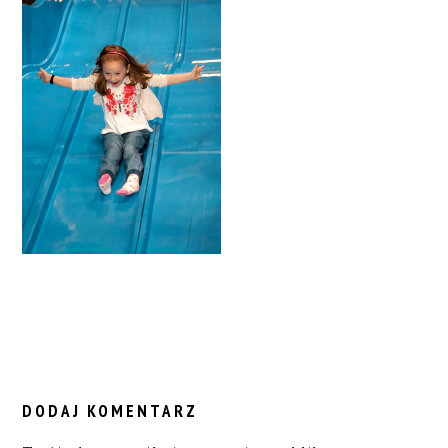
READER
INTERACTIONS
DODAJ KOMENTARZ