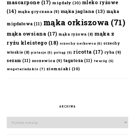
mascarpone
(17)
mleko ryżowe
migdały
(10)
(14)
mąka jaglana
(13)
mąka
mąka gryczana
(9)
mąka orkiszowa
(71)
migdałowa
(11)
mąka owsiana
(17)
mąka z
mąka ryżowa
(8)
ryżu kleistego
(18)
orzechy
orzechy nerkowca
(6)
ricotta
(17)
ryba
(9)
włoskie
(8)
pistacje
(6)
pstrąg
(6)
sezam
(11)
tagatoza
(11)
soczewica
(9)
twaróg
(6)
ziemniaki
(10)
wegetariańskie
(7)
ARCHIWA
Archiwa