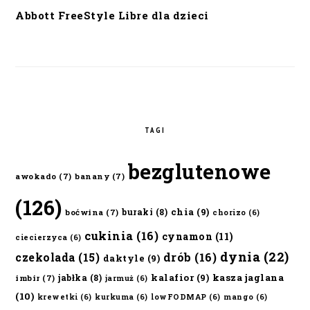
Abbott FreeStyle Libre dla dzieci
TAGI
bezglutenowe
awokado
(7)
banany
(7)
(126)
chia
(9)
buraki
(8)
boćwina
(7)
chorizo
(6)
cukinia
(16)
cynamon
(11)
ciecierzyca
(6)
dynia
(22)
czekolada
(15)
drób
(16)
daktyle
(9)
kalafior
(9)
kasza jaglana
jabłka
(8)
imbir
(7)
jarmuż
(6)
(10)
krewetki
(6)
kurkuma
(6)
lowFODMAP
(6)
mango
(6)