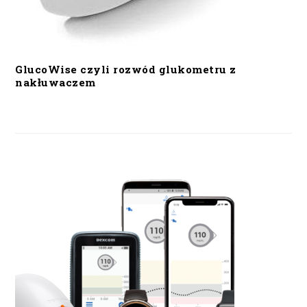
GlucoWise czyli rozwód glukometru z
nakłuwaczem