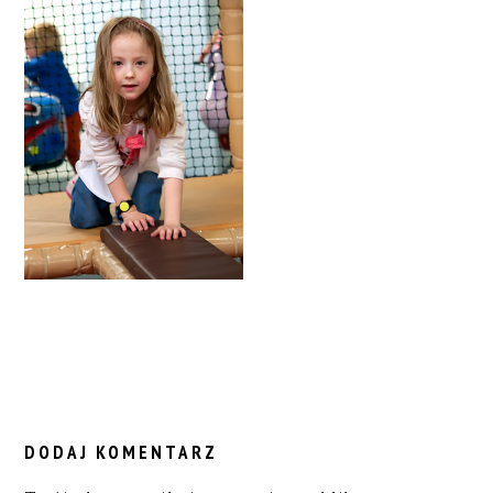
READER
INTERACTIONS
DODAJ KOMENTARZ