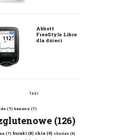
Abbott
FreeStyle Libre
dla dzieci
TAGI
ado
(7)
banany
(7)
zglutenowe
(126)
chia
(9)
buraki
(8)
na
(7)
chorizo
(6)