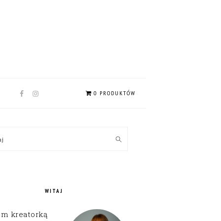
NAV
0 PRODUKTÓW
SOCIAL
MENU
MARY
kaj
EBAR
WITAJ
em kreatorką