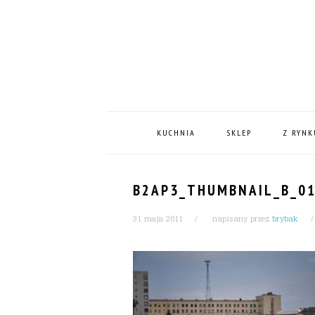
Skip
Skip
Skip
Skip
to
to
to
to
primary
content
primary
footer
navigation
sidebar
MAIN
NAVIGATION
KUCHNIA
SKLEP
Z RYNK
B2AP3_THUMBNAIL_B_01
31 maja 2011
napisany przez
brybak