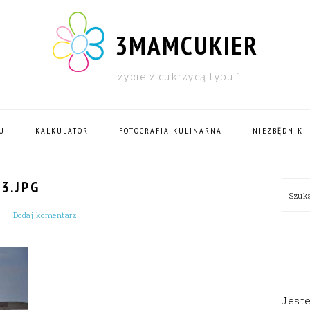
3MAMCUKIER
życie z cukrzycą typu 1
U
KALKULATOR
FOTOGRAFIA KULINARNA
NIEZBĘDNIK
PRI
3.JPG
Szu
SID
Dodaj komentarz
Jest