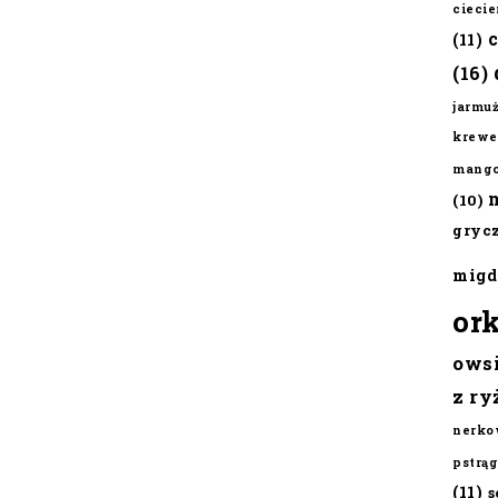
cieci
(11)
(16)
jarmu
krewe
mang
(10)
gryc
migd
or
ows
z ry
nerko
pstrąg
(11)
s