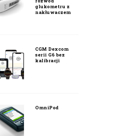
rozwód
glukometru z
nakłuwaczem
CGM Dexcom
serii G6 bez
kalibracji
OmniPod