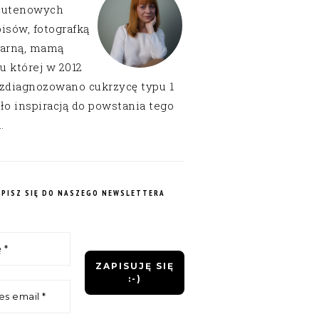
lutenowych
isów, fotografką
narną, mamą
 u której w 2012
 zdiagnozowano cukrzycę typu 1
ło inspiracją do powstania tego
.
APISZ SIĘ DO NASZEGO NEWSLETTERA