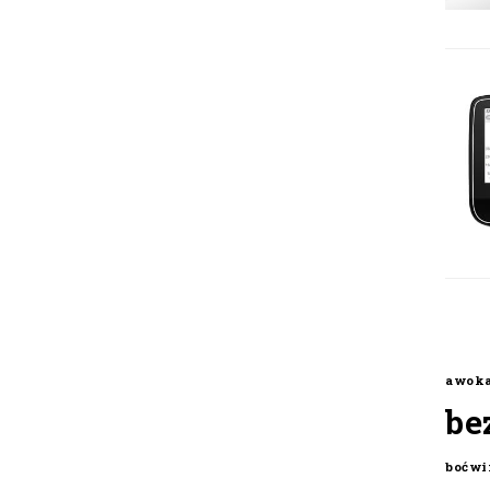
awok
be
boćwi