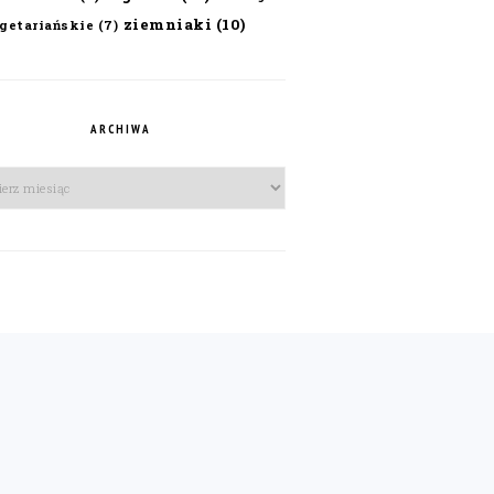
ziemniaki
(10)
getariańskie
(7)
ARCHIWA
iwa