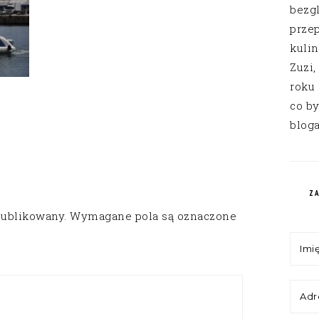
bezg
przep
kuli
Zuzi,
roku
co by
bloga
Z
publikowany.
Wymagane pola są oznaczone