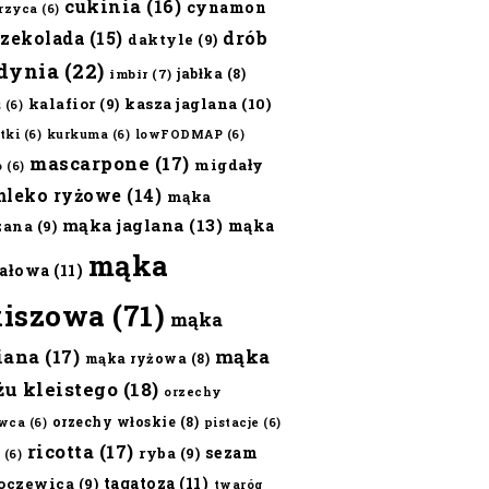
cukinia
(16)
cynamon
erzyca
(6)
czekolada
(15)
drób
daktyle
(9)
dynia
(22)
jabłka
(8)
imbir
(7)
kalafior
(9)
kasza jaglana
(10)
ż
(6)
tki
(6)
kurkuma
(6)
lowFODMAP
(6)
mascarpone
(17)
migdały
o
(6)
mleko ryżowe
(14)
mąka
mąka jaglana
(13)
mąka
zana
(9)
mąka
ałowa
(11)
kiszowa
(71)
mąka
iana
(17)
mąka
mąka ryżowa
(8)
żu kleistego
(18)
orzechy
orzechy włoskie
(8)
wca
(6)
pistacje
(6)
ricotta
(17)
sezam
ryba
(9)
(6)
tagatoza
(11)
oczewica
(9)
twaróg