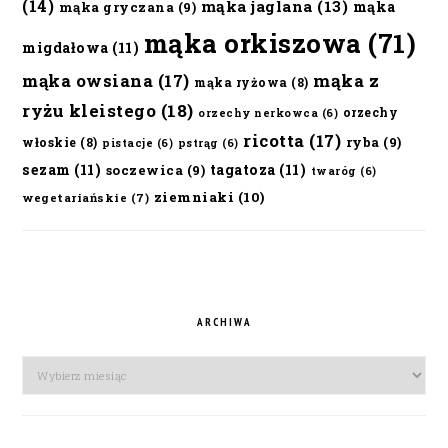
(14)
mąka jaglana
(13)
mąka
mąka gryczana
(9)
mąka orkiszowa
(71)
migdałowa
(11)
mąka owsiana
(17)
mąka z
mąka ryżowa
(8)
ryżu kleistego
(18)
orzechy
orzechy nerkowca
(6)
ricotta
(17)
ryba
(9)
włoskie
(8)
pistacje
(6)
pstrąg
(6)
sezam
(11)
tagatoza
(11)
soczewica
(9)
twaróg
(6)
ziemniaki
(10)
wegetariańskie
(7)
ARCHIWA
Archiwa