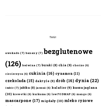
TAGI
bezglutenowe
awokado
(7)
banany
(7)
(126)
chia
(9)
buraki
(8)
boćwina
(7)
chorizo
(6)
cukinia
(16)
cynamon
(11)
ciecierzyca
(6)
dynia
(22)
czekolada
(15)
drób
(16)
daktyle
(9)
kalafior
(9)
kasza jaglana
jabłka
(8)
imbir
(7)
jarmuż
(6)
(10)
krewetki
(6)
kurkuma
(6)
lowFODMAP
(6)
mango
(6)
mascarpone
(17)
mleko ryżowe
migdały
(10)