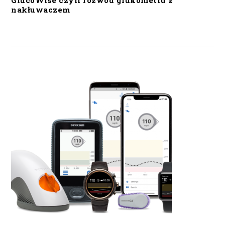
GlucoWise czyli rozwód glukometru z
nakłuwaczem