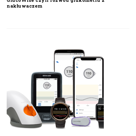
GlucoWise czyli rozwód glukometru z
nakłuwaczem