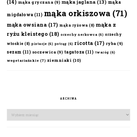
(14)
mąka jaglana
(13)
mąka
mąka gryczana
(9)
mąka orkiszowa
(71)
migdałowa
(11)
mąka owsiana
(17)
mąka z
mąka ryżowa
(8)
ryżu kleistego
(18)
orzechy
orzechy nerkowca
(6)
ricotta
(17)
ryba
(9)
włoskie
(8)
pistacje
(6)
pstrąg
(6)
sezam
(11)
tagatoza
(11)
soczewica
(9)
twaróg
(6)
ziemniaki
(10)
wegetariańskie
(7)
ARCHIWA
Archiwa