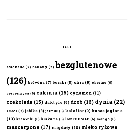
TAGI
bezglutenowe
awokado
(7)
banany
(7)
(126)
chia
(9)
buraki
(8)
boćwina
(7)
chorizo
(6)
cukinia
(16)
cynamon
(11)
ciecierzyca
(6)
dynia
(22)
czekolada
(15)
drób
(16)
daktyle
(9)
kalafior
(9)
kasza jaglana
jabłka
(8)
imbir
(7)
jarmuż
(6)
(10)
krewetki
(6)
kurkuma
(6)
lowFODMAP
(6)
mango
(6)
mascarpone
(17)
mleko ryżowe
migdały
(10)