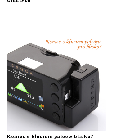
OmniPod
Koniec z kłuciem palców blisko?