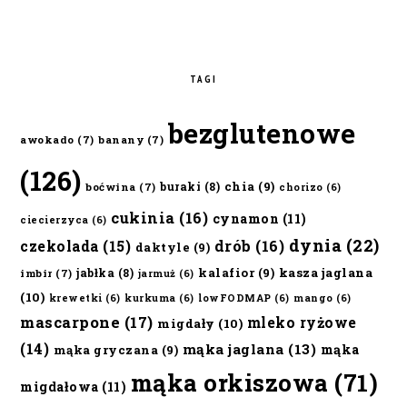
TAGI
bezglutenowe
awokado
(7)
banany
(7)
(126)
chia
(9)
buraki
(8)
boćwina
(7)
chorizo
(6)
cukinia
(16)
cynamon
(11)
ciecierzyca
(6)
dynia
(22)
czekolada
(15)
drób
(16)
daktyle
(9)
kalafior
(9)
kasza jaglana
jabłka
(8)
imbir
(7)
jarmuż
(6)
(10)
krewetki
(6)
kurkuma
(6)
lowFODMAP
(6)
mango
(6)
mascarpone
(17)
mleko ryżowe
migdały
(10)
(14)
mąka jaglana
(13)
mąka
mąka gryczana
(9)
mąka orkiszowa
(71)
migdałowa
(11)