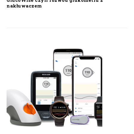
GlucoWise czyli rozwód glukometru z
nakłuwaczem