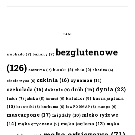
TAGI
bezglutenowe
awokado
(7)
banany
(7)
(126)
chia
(9)
buraki
(8)
boćwina
(7)
chorizo
(6)
cukinia
(16)
cynamon
(11)
ciecierzyca
(6)
dynia
(22)
czekolada
(15)
drób
(16)
daktyle
(9)
kalafior
(9)
kasza jaglana
jabłka
(8)
imbir
(7)
jarmuż
(6)
(10)
krewetki
(6)
kurkuma
(6)
lowFODMAP
(6)
mango
(6)
mascarpone
(17)
mleko ryżowe
migdały
(10)
(14)
mąka jaglana
(13)
mąka
mąka gryczana
(9)
mąka orkiszowa
(71)