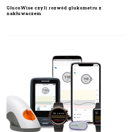
GlucoWise czyli rozwód glukometru z
nakłuwaczem