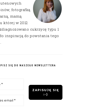
lutenowych
isów, fotografką
narną, mamą
 u której w 2012
 zdiagnozowano cukrzycę typu 1
ło inspiracją do powstania tego
.
APISZ SIĘ DO NASZEGO NEWSLETTERA