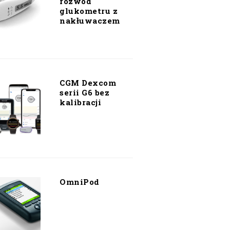
rozwód
glukometru z
nakłuwaczem
CGM Dexcom
serii G6 bez
kalibracji
OmniPod