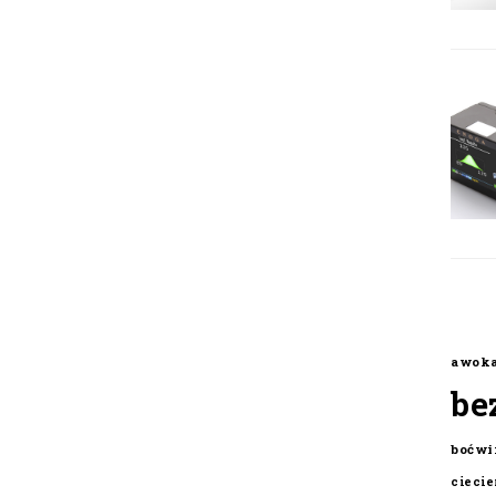
awok
be
boćwi
cieci