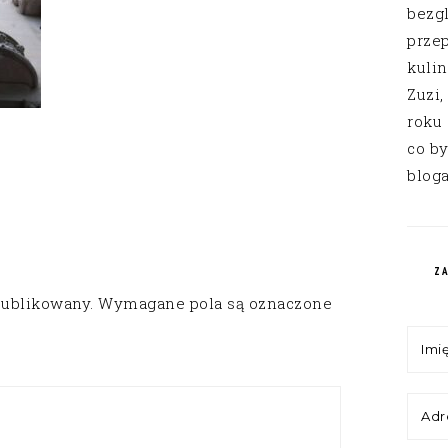
bezg
przep
kuli
Zuzi,
roku
co by
bloga
Z
publikowany.
Wymagane pola są oznaczone