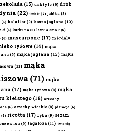
czekolada
(15)
drób
daktyle
(9)
dynia
(22)
jabłka
(8)
imbir
(7)
kalafior
(9)
kasza jaglana
(10)
ż
(6)
tki
(6)
kurkuma
(6)
lowFODMAP
(6)
mascarpone
(17)
migdały
o
(6)
mleko ryżowe
(14)
mąka
mąka jaglana
(13)
mąka
zana
(9)
mąka
ałowa
(11)
kiszowa
(71)
mąka
iana
(17)
mąka
mąka ryżowa
(8)
żu kleistego
(18)
orzechy
orzechy włoskie
(8)
wca
(6)
pistacje
(6)
ricotta
(17)
sezam
ryba
(9)
(6)
tagatoza
(11)
oczewica
(9)
twaróg