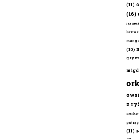
(11)
(16)
jarmu
krewe
mang
(10)
gryc
migd
or
ows
z ry
nerko
pstrąg
(11)
s