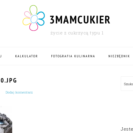
3MAMCUKIER
życie z cukrzycą typu 1
U
KALKULATOR
FOTOGRAFIA KULINARNA
NIEZBĘDNIK
PRI
0.JPG
Szu
SID
Dodaj komentarz
Jest