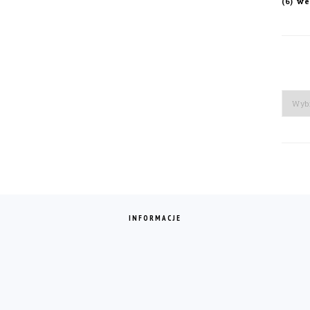
we
(6)
Arch
INFORMACJE