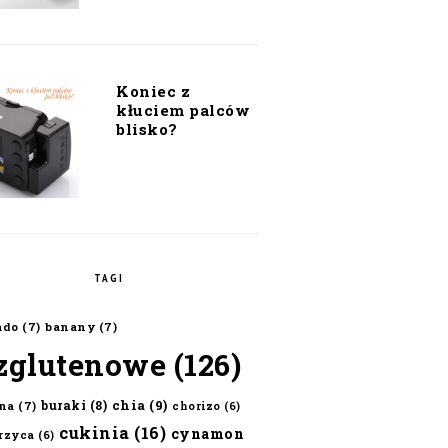
Koniec z
kłuciem palców
blisko?
TAGI
ado
(7)
banany
(7)
zglutenowe
(126)
chia
(9)
buraki
(8)
na
(7)
chorizo
(6)
cukinia
(16)
cynamon
erzyca
(6)