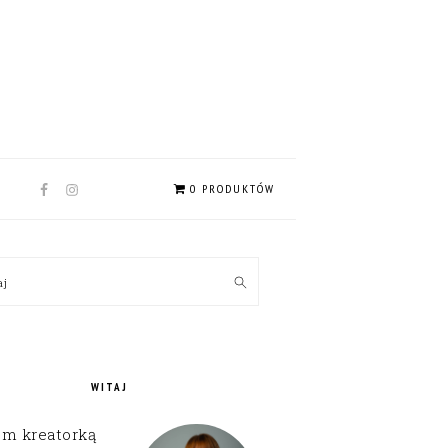
NAV
0 PRODUKTÓW
SOCIAL
MENU
MARY
kaj
EBAR
WITAJ
em kreatorką