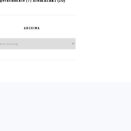
ziemniaki
(10)
getariańskie
(7)
ARCHIWA
iwa