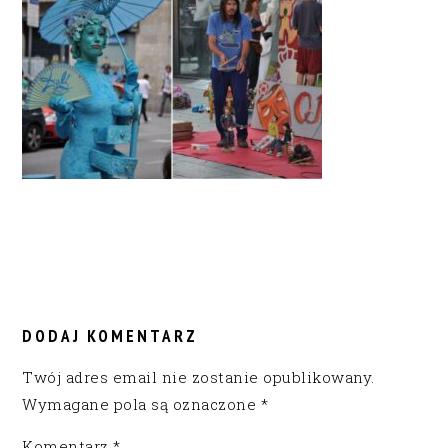
READER
INTERACTIONS
DODAJ KOMENTARZ
Twój adres email nie zostanie opublikowany.
Wymagane pola są oznaczone
*
Komentarz
*