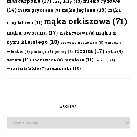
mascarpone
(17)
mleko ryżowe
migdały
(10)
(14)
mąka jaglana
(13)
mąka
mąka gryczana
(9)
mąka orkiszowa
(71)
migdałowa
(11)
mąka owsiana
(17)
mąka z
mąka ryżowa
(8)
ryżu kleistego
(18)
orzechy
orzechy nerkowca
(6)
ricotta
(17)
ryba
(9)
włoskie
(8)
pistacje
(6)
pstrąg
(6)
sezam
(11)
tagatoza
(11)
soczewica
(9)
twaróg
(6)
ziemniaki
(10)
wegetariańskie
(7)
ARCHIWA
Archiwa