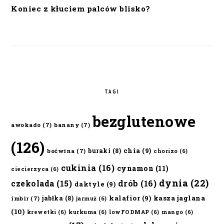
Koniec z kłuciem palców blisko?
TAGI
bezglutenowe
awokado
(7)
banany
(7)
(126)
chia
(9)
buraki
(8)
boćwina
(7)
chorizo
(6)
cukinia
(16)
cynamon
(11)
ciecierzyca
(6)
dynia
(22)
czekolada
(15)
drób
(16)
daktyle
(9)
kalafior
(9)
kasza jaglana
jabłka
(8)
imbir
(7)
jarmuż
(6)
(10)
krewetki
(6)
kurkuma
(6)
lowFODMAP
(6)
mango
(6)