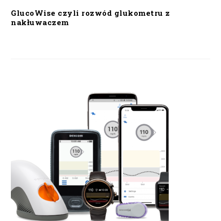
GlucoWise czyli rozwód glukometru z
nakłuwaczem