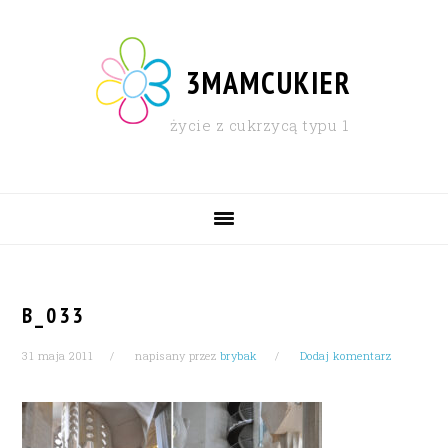
Skip
Skip
Skip
Skip
to
to
to
to
primary
content
primary
footer
3MAMCUKIER
navigation
sidebar
życie z cukrzycą typu 1
MAIN
NAVIGATION
B_033
31 maja 2011
napisany przez
brybak
Dodaj komentarz