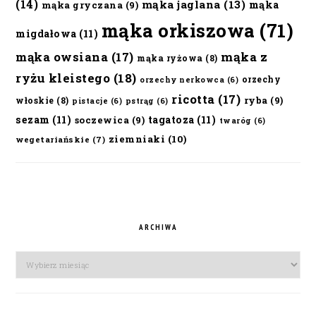
(14)
mąka jaglana
(13)
mąka
mąka gryczana
(9)
mąka orkiszowa
(71)
migdałowa
(11)
mąka owsiana
(17)
mąka z
mąka ryżowa
(8)
ryżu kleistego
(18)
orzechy
orzechy nerkowca
(6)
ricotta
(17)
ryba
(9)
włoskie
(8)
pistacje
(6)
pstrąg
(6)
sezam
(11)
tagatoza
(11)
soczewica
(9)
twaróg
(6)
ziemniaki
(10)
wegetariańskie
(7)
ARCHIWA
Archiwa