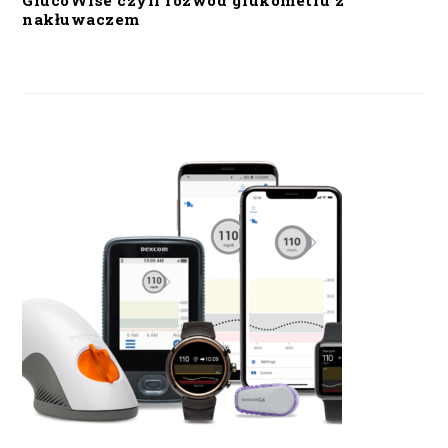
GlucoWise czyli rozwód glukometru z
nakłuwaczem