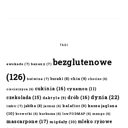
TAGI
bezglutenowe
awokado
(7)
banany
(7)
(126)
chia
(9)
buraki
(8)
boćwina
(7)
chorizo
(6)
cukinia
(16)
cynamon
(11)
ciecierzyca
(6)
dynia
(22)
czekolada
(15)
drób
(16)
daktyle
(9)
kalafior
(9)
kasza jaglana
jabłka
(8)
imbir
(7)
jarmuż
(6)
(10)
krewetki
(6)
kurkuma
(6)
lowFODMAP
(6)
mango
(6)
mascarpone
(17)
mleko ryżowe
migdały
(10)