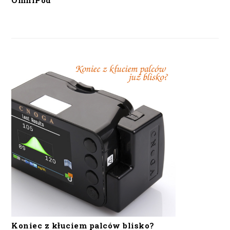
OmniPod
Koniec z kłuciem palców blisko?