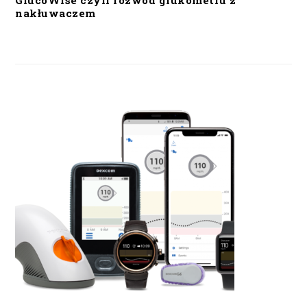
GlucoWise czyli rozwód glukometru z
nakłuwaczem