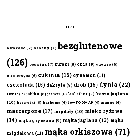
TAGI
bezglutenowe
awokado
(7)
banany
(7)
(126)
chia
(9)
buraki
(8)
boćwina
(7)
chorizo
(6)
cukinia
(16)
cynamon
(11)
ciecierzyca
(6)
dynia
(22)
czekolada
(15)
drób
(16)
daktyle
(9)
kalafior
(9)
kasza jaglana
jabłka
(8)
imbir
(7)
jarmuż
(6)
(10)
krewetki
(6)
kurkuma
(6)
lowFODMAP
(6)
mango
(6)
mascarpone
(17)
mleko ryżowe
migdały
(10)
(14)
mąka jaglana
(13)
mąka
mąka gryczana
(9)
mąka orkiszowa
(71)
migdałowa
(11)