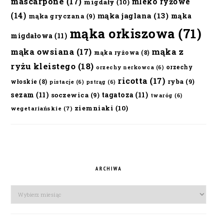
mascarpone
(17)
mleko ryżowe
migdały
(10)
(14)
mąka jaglana
(13)
mąka
mąka gryczana
(9)
mąka orkiszowa
(71)
migdałowa
(11)
mąka owsiana
(17)
mąka z
mąka ryżowa
(8)
ryżu kleistego
(18)
orzechy
orzechy nerkowca
(6)
ricotta
(17)
ryba
(9)
włoskie
(8)
pistacje
(6)
pstrąg
(6)
sezam
(11)
tagatoza
(11)
soczewica
(9)
twaróg
(6)
ziemniaki
(10)
wegetariańskie
(7)
ARCHIWA
Archiwa