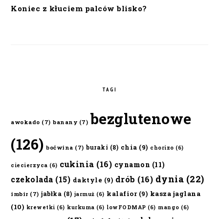
Koniec z kłuciem palców blisko?
TAGI
bezglutenowe
awokado
(7)
banany
(7)
(126)
chia
(9)
buraki
(8)
boćwina
(7)
chorizo
(6)
cukinia
(16)
cynamon
(11)
ciecierzyca
(6)
dynia
(22)
czekolada
(15)
drób
(16)
daktyle
(9)
kalafior
(9)
kasza jaglana
jabłka
(8)
imbir
(7)
jarmuż
(6)
(10)
krewetki
(6)
kurkuma
(6)
lowFODMAP
(6)
mango
(6)