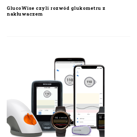
GlucoWise czyli rozwód glukometru z
nakłuwaczem