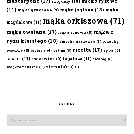
mascarpone
(17)
mleko ryżowe
migdały
(10)
(14)
mąka jaglana
(13)
mąka
mąka gryczana
(9)
mąka orkiszowa
(71)
migdałowa
(11)
mąka owsiana
(17)
mąka z
mąka ryżowa
(8)
ryżu kleistego
(18)
orzechy
orzechy nerkowca
(6)
ricotta
(17)
ryba
(9)
włoskie
(8)
pistacje
(6)
pstrąg
(6)
sezam
(11)
tagatoza
(11)
soczewica
(9)
twaróg
(6)
ziemniaki
(10)
wegetariańskie
(7)
ARCHIWA
Archiwa