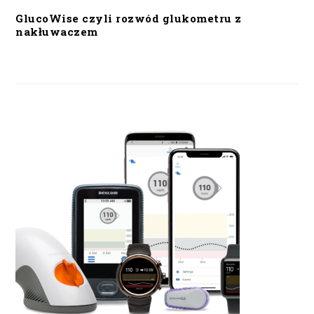
GlucoWise czyli rozwód glukometru z
nakłuwaczem