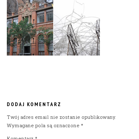
READER
INTERACTIONS
DODAJ KOMENTARZ
Twój adres email nie zostanie opublikowany.
Wymagane pola są oznaczone
*
Komentarz
*