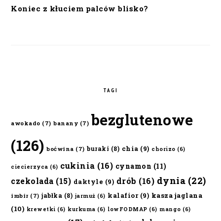
Koniec z kłuciem palców blisko?
TAGI
bezglutenowe
awokado
(7)
banany
(7)
(126)
chia
(9)
buraki
(8)
boćwina
(7)
chorizo
(6)
cukinia
(16)
cynamon
(11)
ciecierzyca
(6)
dynia
(22)
czekolada
(15)
drób
(16)
daktyle
(9)
kalafior
(9)
kasza jaglana
jabłka
(8)
imbir
(7)
jarmuż
(6)
(10)
krewetki
(6)
kurkuma
(6)
lowFODMAP
(6)
mango
(6)