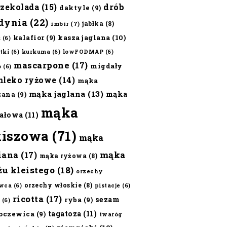
czekolada
(15)
drób
daktyle
(9)
dynia
(22)
jabłka
(8)
imbir
(7)
kalafior
(9)
kasza jaglana
(10)
ż
(6)
tki
(6)
kurkuma
(6)
lowFODMAP
(6)
mascarpone
(17)
migdały
o
(6)
mleko ryżowe
(14)
mąka
mąka jaglana
(13)
mąka
zana
(9)
mąka
ałowa
(11)
kiszowa
(71)
mąka
iana
(17)
mąka
mąka ryżowa
(8)
żu kleistego
(18)
orzechy
orzechy włoskie
(8)
wca
(6)
pistacje
(6)
ricotta
(17)
sezam
ryba
(9)
(6)
tagatoza
(11)
oczewica
(9)
twaróg