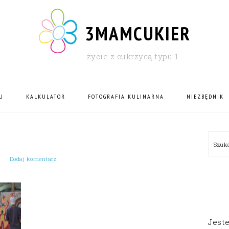
3MAMCUKIER
życie z cukrzycą typu 1
U
KALKULATOR
FOTOGRAFIA KULINARNA
NIEZBĘDNIK
PRI
Szu
SID
Dodaj komentarz
Jest