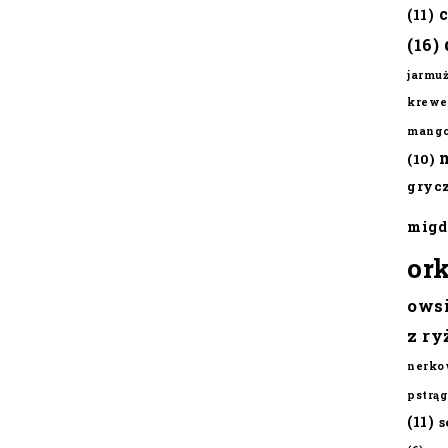
(11)
(16)
jarmu
krewe
mang
(10)
gryc
migd
or
ows
z ry
nerko
pstrąg
(11)
s