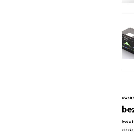
awok
be
boćwi
cieci