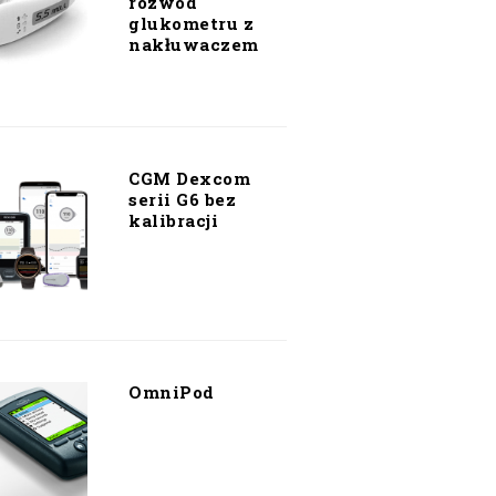
rozwód
glukometru z
nakłuwaczem
CGM Dexcom
serii G6 bez
kalibracji
OmniPod