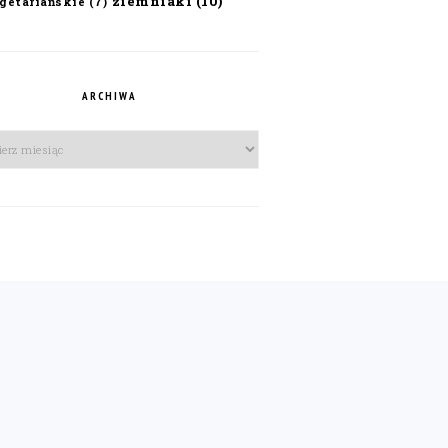
ziemniaki
(10)
getariańskie
(7)
ARCHIWA
iwa