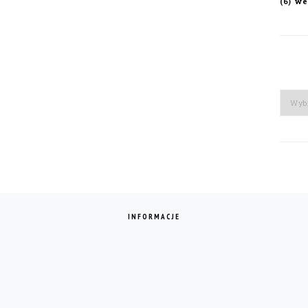
we
(6)
Arch
INFORMACJE