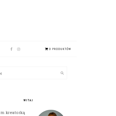
NAV
0 PRODUKTÓW
SOCIAL
MENU
MARY
kaj
EBAR
WITAJ
em kreatorką