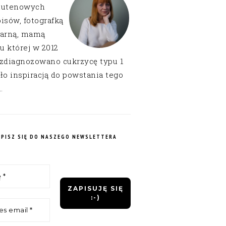
lutenowych
isów, fotografką
narną, mamą
 u której w 2012
 zdiagnozowano cukrzycę typu 1
ło inspiracją do powstania tego
.
APISZ SIĘ DO NASZEGO NEWSLETTERA