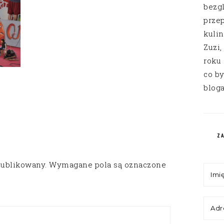
bezg
przep
kuli
Zuzi,
roku
co by
bloga
Z
publikowany.
Wymagane pola są oznaczone