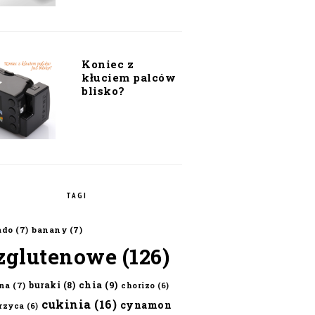
Koniec z
kłuciem palców
blisko?
TAGI
ado
(7)
banany
(7)
zglutenowe
(126)
chia
(9)
buraki
(8)
na
(7)
chorizo
(6)
cukinia
(16)
cynamon
erzyca
(6)