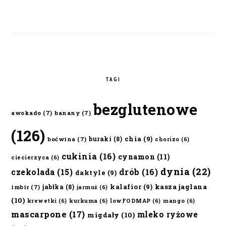
TAGI
bezglutenowe
awokado
(7)
banany
(7)
(126)
chia
(9)
buraki
(8)
boćwina
(7)
chorizo
(6)
cukinia
(16)
cynamon
(11)
ciecierzyca
(6)
dynia
(22)
czekolada
(15)
drób
(16)
daktyle
(9)
kalafior
(9)
kasza jaglana
jabłka
(8)
imbir
(7)
jarmuż
(6)
(10)
krewetki
(6)
kurkuma
(6)
lowFODMAP
(6)
mango
(6)
mascarpone
(17)
mleko ryżowe
migdały
(10)