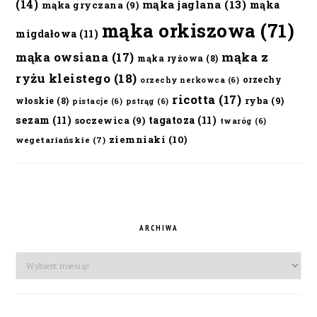
(14)
mąka jaglana
(13)
mąka
mąka gryczana
(9)
mąka orkiszowa
(71)
migdałowa
(11)
mąka owsiana
(17)
mąka z
mąka ryżowa
(8)
ryżu kleistego
(18)
orzechy
orzechy nerkowca
(6)
ricotta
(17)
ryba
(9)
włoskie
(8)
pistacje
(6)
pstrąg
(6)
sezam
(11)
tagatoza
(11)
soczewica
(9)
twaróg
(6)
ziemniaki
(10)
wegetariańskie
(7)
ARCHIWA
Archiwa