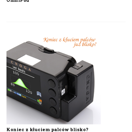
OmniPod
Koniec z kłuciem palców blisko?