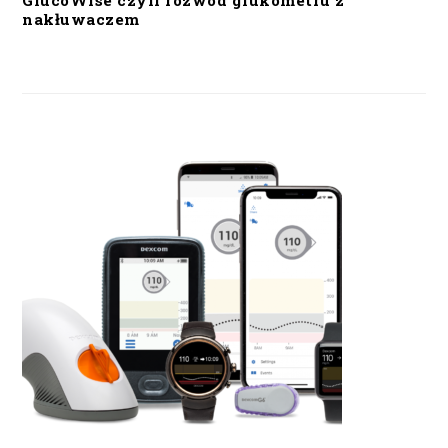
GlucoWise czyli rozwód glukometru z
nakłuwaczem