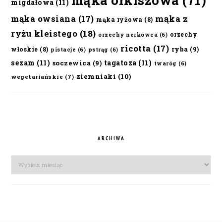
mąka orkiszowa
(71)
migdałowa
(11)
mąka owsiana
(17)
mąka z
mąka ryżowa
(8)
ryżu kleistego
(18)
orzechy
orzechy nerkowca
(6)
ricotta
(17)
ryba
(9)
włoskie
(8)
pistacje
(6)
pstrąg
(6)
sezam
(11)
tagatoza
(11)
soczewica
(9)
twaróg
(6)
ziemniaki
(10)
wegetariańskie
(7)
ARCHIWA
Archiwa