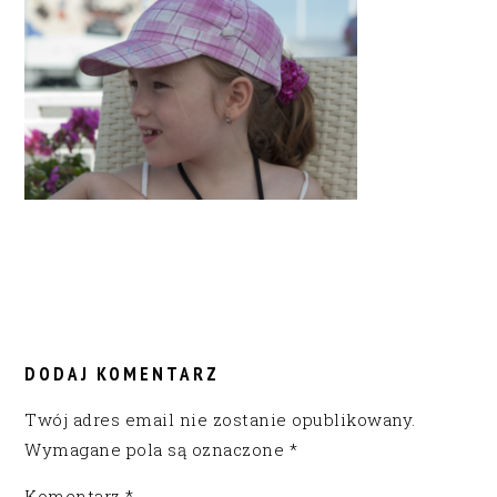
READER
INTERACTIONS
DODAJ KOMENTARZ
Twój adres email nie zostanie opublikowany.
Wymagane pola są oznaczone
*
Komentarz
*