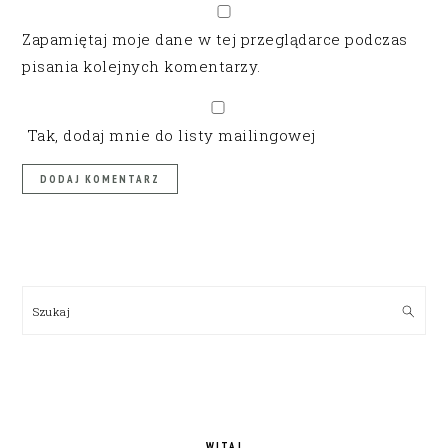
Zapamiętaj moje dane w tej przeglądarce podczas
pisania kolejnych komentarzy.
Tak, dodaj mnie do listy mailingowej
PRIMARY
SIDEBAR
Szukaj
WITAJ