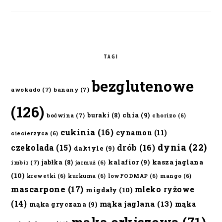
TAGI
bezglutenowe
awokado
(7)
banany
(7)
(126)
chia
(9)
buraki
(8)
boćwina
(7)
chorizo
(6)
cukinia
(16)
cynamon
(11)
ciecierzyca
(6)
dynia
(22)
czekolada
(15)
drób
(16)
daktyle
(9)
kalafior
(9)
kasza jaglana
jabłka
(8)
imbir
(7)
jarmuż
(6)
(10)
krewetki
(6)
kurkuma
(6)
lowFODMAP
(6)
mango
(6)
mascarpone
(17)
mleko ryżowe
migdały
(10)
(14)
mąka jaglana
(13)
mąka
mąka gryczana
(9)