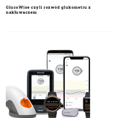
GlucoWise czyli rozwód glukometru z
nakłuwaczem