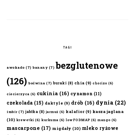
TAGI
bezglutenowe
awokado
(7)
banany
(7)
(126)
chia
(9)
buraki
(8)
boćwina
(7)
chorizo
(6)
cukinia
(16)
cynamon
(11)
ciecierzyca
(6)
dynia
(22)
czekolada
(15)
drób
(16)
daktyle
(9)
kalafior
(9)
kasza jaglana
jabłka
(8)
imbir
(7)
jarmuż
(6)
(10)
krewetki
(6)
kurkuma
(6)
lowFODMAP
(6)
mango
(6)
mascarpone
(17)
mleko ryżowe
migdały
(10)