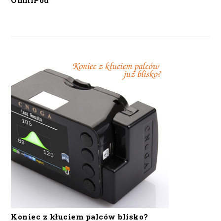
OmniPod
Koniec z kłuciem palców blisko?