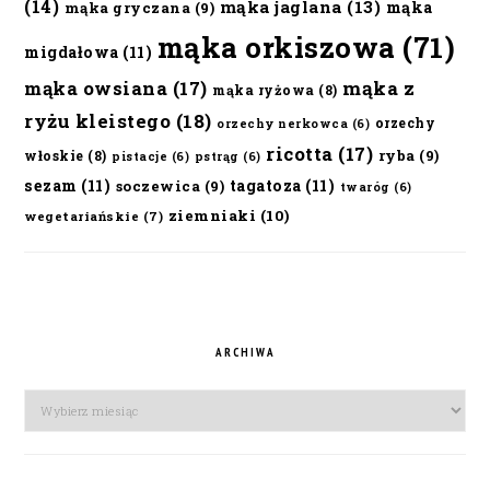
(14)
mąka jaglana
(13)
mąka
mąka gryczana
(9)
mąka orkiszowa
(71)
migdałowa
(11)
mąka owsiana
(17)
mąka z
mąka ryżowa
(8)
ryżu kleistego
(18)
orzechy
orzechy nerkowca
(6)
ricotta
(17)
ryba
(9)
włoskie
(8)
pistacje
(6)
pstrąg
(6)
sezam
(11)
tagatoza
(11)
soczewica
(9)
twaróg
(6)
ziemniaki
(10)
wegetariańskie
(7)
ARCHIWA
Archiwa