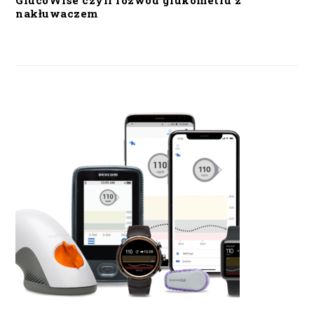
GlucoWise czyli rozwód glukometru z
nakłuwaczem