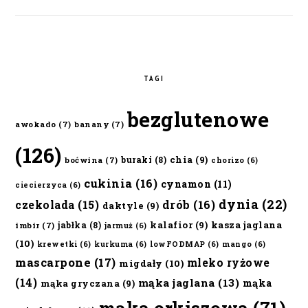
TAGI
bezglutenowe
awokado
(7)
banany
(7)
(126)
chia
(9)
buraki
(8)
boćwina
(7)
chorizo
(6)
cukinia
(16)
cynamon
(11)
ciecierzyca
(6)
dynia
(22)
czekolada
(15)
drób
(16)
daktyle
(9)
kalafior
(9)
kasza jaglana
jabłka
(8)
imbir
(7)
jarmuż
(6)
(10)
krewetki
(6)
kurkuma
(6)
lowFODMAP
(6)
mango
(6)
mascarpone
(17)
mleko ryżowe
migdały
(10)
(14)
mąka jaglana
(13)
mąka
mąka gryczana
(9)