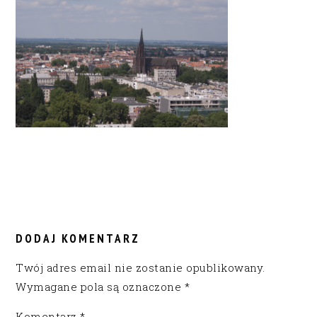
READER
INTERACTIONS
DODAJ KOMENTARZ
Twój adres email nie zostanie opublikowany.
Wymagane pola są oznaczone
*
Komentarz
*