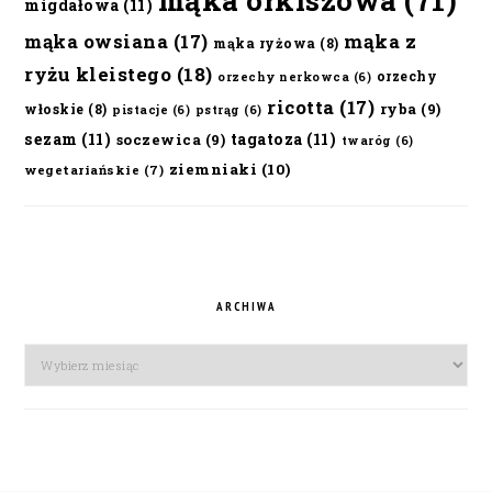
mąka orkiszowa
(71)
migdałowa
(11)
mąka owsiana
(17)
mąka z
mąka ryżowa
(8)
ryżu kleistego
(18)
orzechy
orzechy nerkowca
(6)
ricotta
(17)
ryba
(9)
włoskie
(8)
pistacje
(6)
pstrąg
(6)
sezam
(11)
tagatoza
(11)
soczewica
(9)
twaróg
(6)
ziemniaki
(10)
wegetariańskie
(7)
ARCHIWA
Archiwa