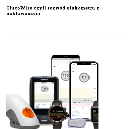
GlucoWise czyli rozwód glukometru z
nakłuwaczem