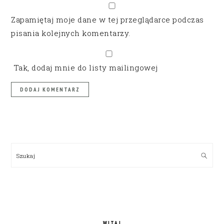
Zapamiętaj moje dane w tej przeglądarce podczas
pisania kolejnych komentarzy.
Tak, dodaj mnie do listy mailingowej
PRIMARY
SIDEBAR
Szukaj
WITAJ