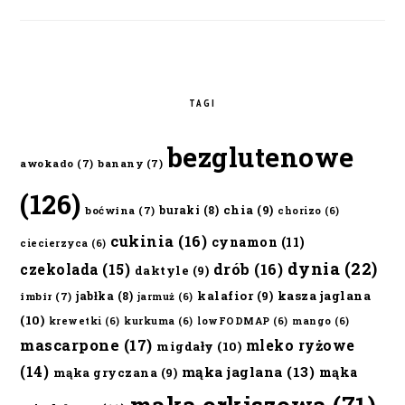
TAGI
bezglutenowe
awokado
(7)
banany
(7)
(126)
chia
(9)
buraki
(8)
boćwina
(7)
chorizo
(6)
cukinia
(16)
cynamon
(11)
ciecierzyca
(6)
dynia
(22)
czekolada
(15)
drób
(16)
daktyle
(9)
kalafior
(9)
kasza jaglana
jabłka
(8)
imbir
(7)
jarmuż
(6)
(10)
krewetki
(6)
kurkuma
(6)
lowFODMAP
(6)
mango
(6)
mascarpone
(17)
mleko ryżowe
migdały
(10)
(14)
mąka jaglana
(13)
mąka
mąka gryczana
(9)