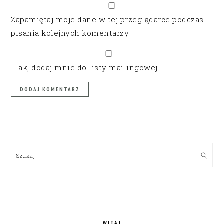
Zapamiętaj moje dane w tej przeglądarce podczas
pisania kolejnych komentarzy.
Tak, dodaj mnie do listy mailingowej
PRIMARY
SIDEBAR
Szukaj
WITAJ