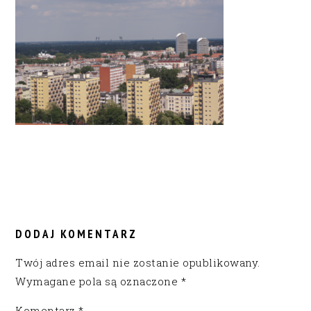
READER
INTERACTIONS
DODAJ KOMENTARZ
Twój adres email nie zostanie opublikowany.
Wymagane pola są oznaczone
*
Komentarz
*