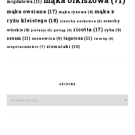
mąka orkiszowa
(71)
migdałowa
(11)
mąka owsiana
(17)
mąka z
mąka ryżowa
(8)
ryżu kleistego
(18)
orzechy
orzechy nerkowca
(6)
ricotta
(17)
ryba
(9)
włoskie
(8)
pistacje
(6)
pstrąg
(6)
sezam
(11)
tagatoza
(11)
soczewica
(9)
twaróg
(6)
ziemniaki
(10)
wegetariańskie
(7)
ARCHIWA
Archiwa