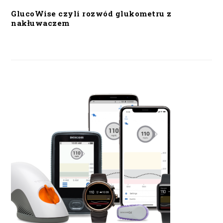
GlucoWise czyli rozwód glukometru z
nakłuwaczem