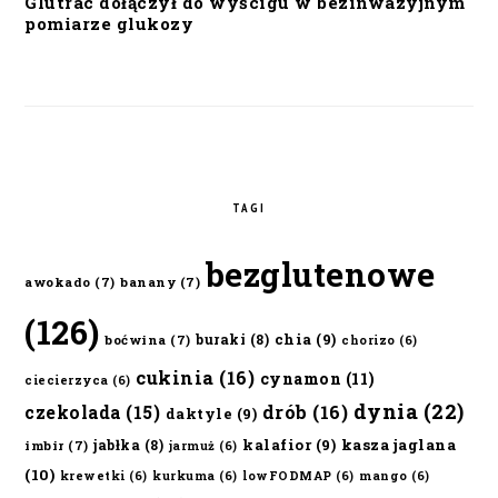
Glutrac dołączył do wyścigu w bezinwazyjnym
pomiarze glukozy
TAGI
bezglutenowe
awokado
(7)
banany
(7)
(126)
chia
(9)
buraki
(8)
boćwina
(7)
chorizo
(6)
cukinia
(16)
cynamon
(11)
ciecierzyca
(6)
dynia
(22)
czekolada
(15)
drób
(16)
daktyle
(9)
kalafior
(9)
kasza jaglana
jabłka
(8)
imbir
(7)
jarmuż
(6)
(10)
krewetki
(6)
kurkuma
(6)
lowFODMAP
(6)
mango
(6)