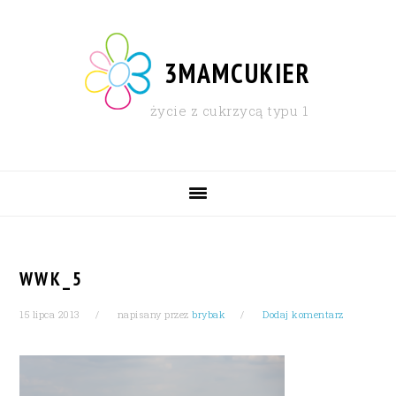
Skip
Skip
Skip
Skip
to
to
to
to
primary
content
primary
footer
3MAMCUKIER
navigation
sidebar
życie z cukrzycą typu 1
MAIN
NAVIGATION
WWK_5
15 lipca 2013
napisany przez
brybak
Dodaj komentarz