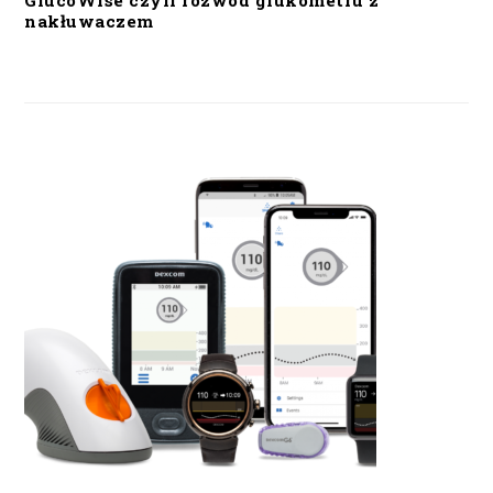
GlucoWise czyli rozwód glukometru z
nakłuwaczem