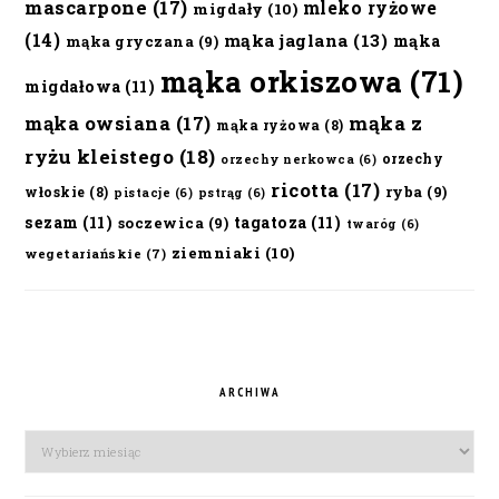
mascarpone
(17)
mleko ryżowe
migdały
(10)
(14)
mąka jaglana
(13)
mąka
mąka gryczana
(9)
mąka orkiszowa
(71)
migdałowa
(11)
mąka owsiana
(17)
mąka z
mąka ryżowa
(8)
ryżu kleistego
(18)
orzechy
orzechy nerkowca
(6)
ricotta
(17)
ryba
(9)
włoskie
(8)
pistacje
(6)
pstrąg
(6)
sezam
(11)
tagatoza
(11)
soczewica
(9)
twaróg
(6)
ziemniaki
(10)
wegetariańskie
(7)
ARCHIWA
Archiwa