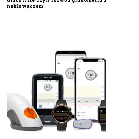
GlucoWise czyli rozwód glukometru z
nakłuwaczem