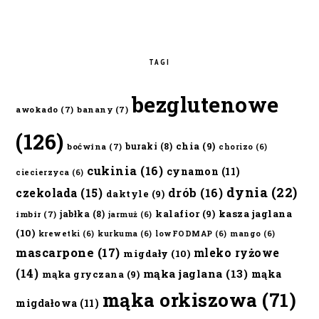
TAGI
bezglutenowe
awokado
(7)
banany
(7)
(126)
chia
(9)
buraki
(8)
boćwina
(7)
chorizo
(6)
cukinia
(16)
cynamon
(11)
ciecierzyca
(6)
dynia
(22)
czekolada
(15)
drób
(16)
daktyle
(9)
kalafior
(9)
kasza jaglana
jabłka
(8)
imbir
(7)
jarmuż
(6)
(10)
krewetki
(6)
kurkuma
(6)
lowFODMAP
(6)
mango
(6)
mascarpone
(17)
mleko ryżowe
migdały
(10)
(14)
mąka jaglana
(13)
mąka
mąka gryczana
(9)
mąka orkiszowa
(71)
migdałowa
(11)