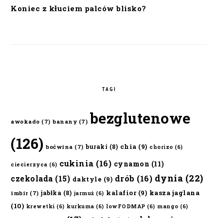
Koniec z kłuciem palców blisko?
TAGI
bezglutenowe
awokado
(7)
banany
(7)
(126)
chia
(9)
buraki
(8)
boćwina
(7)
chorizo
(6)
cukinia
(16)
cynamon
(11)
ciecierzyca
(6)
dynia
(22)
czekolada
(15)
drób
(16)
daktyle
(9)
kalafior
(9)
kasza jaglana
jabłka
(8)
imbir
(7)
jarmuż
(6)
(10)
krewetki
(6)
kurkuma
(6)
lowFODMAP
(6)
mango
(6)