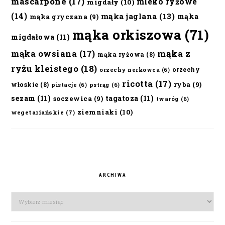
mascarpone
(17)
mleko ryżowe
migdały
(10)
(14)
mąka jaglana
(13)
mąka
mąka gryczana
(9)
mąka orkiszowa
(71)
migdałowa
(11)
mąka owsiana
(17)
mąka z
mąka ryżowa
(8)
ryżu kleistego
(18)
orzechy
orzechy nerkowca
(6)
ricotta
(17)
ryba
(9)
włoskie
(8)
pistacje
(6)
pstrąg
(6)
sezam
(11)
tagatoza
(11)
soczewica
(9)
twaróg
(6)
ziemniaki
(10)
wegetariańskie
(7)
ARCHIWA
Archiwa