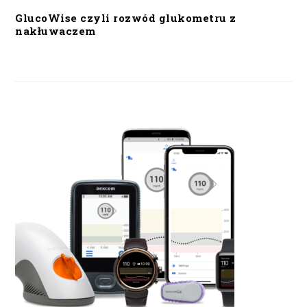
GlucoWise czyli rozwód glukometru z
nakłuwaczem