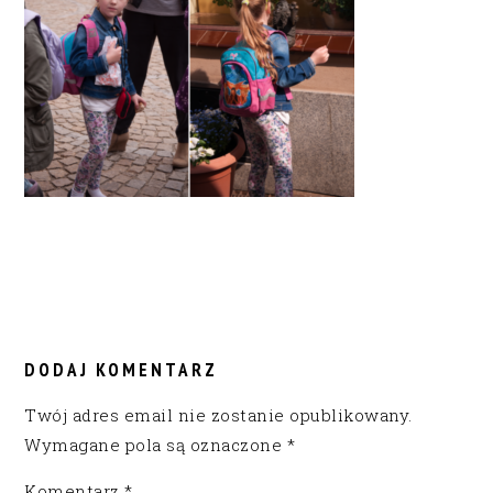
READER
INTERACTIONS
DODAJ KOMENTARZ
Twój adres email nie zostanie opublikowany.
Wymagane pola są oznaczone
*
Komentarz
*