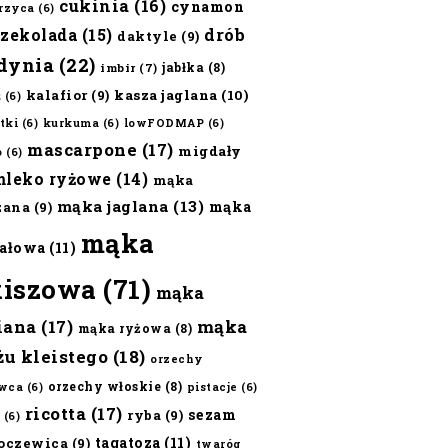
cukinia
(16)
cynamon
erzyca
(6)
czekolada
(15)
drób
daktyle
(9)
dynia
(22)
jabłka
(8)
imbir
(7)
kalafior
(9)
kasza jaglana
(10)
ż
(6)
tki
(6)
kurkuma
(6)
lowFODMAP
(6)
mascarpone
(17)
migdały
o
(6)
mleko ryżowe
(14)
mąka
mąka jaglana
(13)
mąka
zana
(9)
mąka
ałowa
(11)
kiszowa
(71)
mąka
iana
(17)
mąka
mąka ryżowa
(8)
żu kleistego
(18)
orzechy
orzechy włoskie
(8)
wca
(6)
pistacje
(6)
ricotta
(17)
sezam
ryba
(9)
(6)
tagatoza
(11)
oczewica
(9)
twaróg