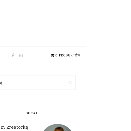
NAV
0 PRODUKTÓW
SOCIAL
MENU
MARY
kaj
EBAR
WITAJ
em kreatorką