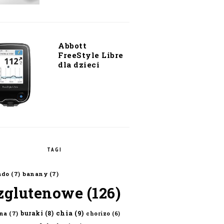
Abbott
FreeStyle Libre
dla dzieci
TAGI
ado
(7)
banany
(7)
zglutenowe
(126)
chia
(9)
buraki
(8)
na
(7)
chorizo
(6)