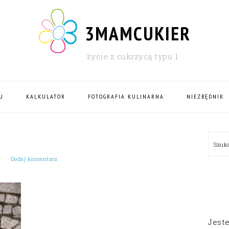
3MAMCUKIER
życie z cukrzycą typu 1
U
KALKULATOR
FOTOGRAFIA KULINARNA
NIEZBĘDNIK
PRI
Szu
SID
Dodaj komentarz
Jest