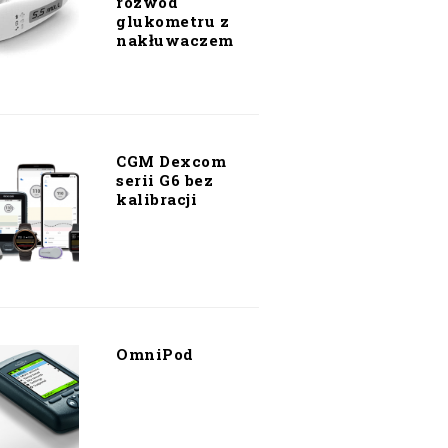
rozwód
glukometru z
nakłuwaczem
CGM Dexcom
serii G6 bez
kalibracji
OmniPod