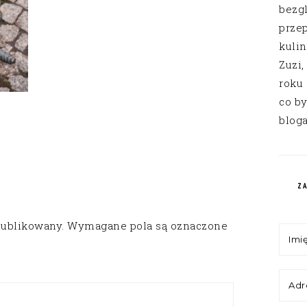
bezg
przep
kuli
Zuzi,
roku
co by
bloga
Z
publikowany.
Wymagane pola są oznaczone