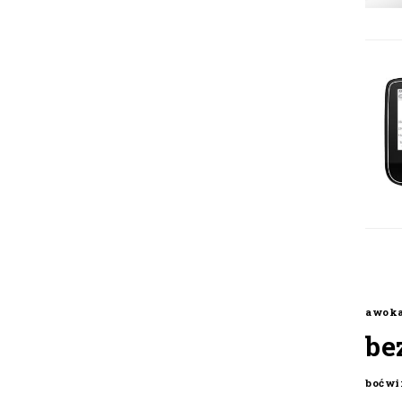
awok
be
boćwi