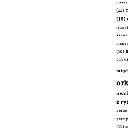
cieci
(11)
(16)
jarmu
krewe
mang
(10)
gryc
migd
or
ows
z ry
nerko
pstrąg
(11)
s