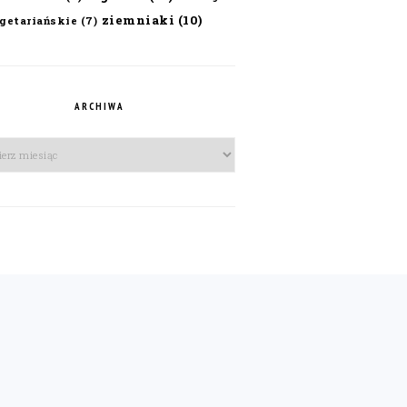
ziemniaki
(10)
getariańskie
(7)
ARCHIWA
iwa