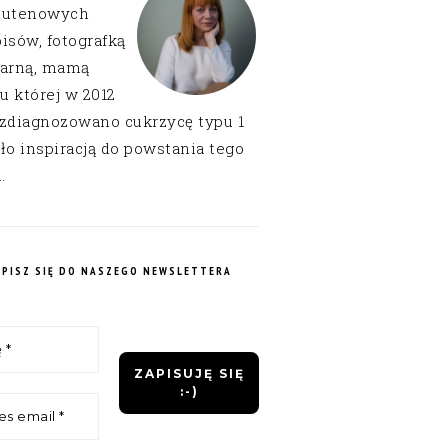
lutenowych
isów, fotografką
narną, mamą
 u której w 2012
 zdiagnozowano cukrzycę typu 1
ło inspiracją do powstania tego
.
APISZ SIĘ DO NASZEGO NEWSLETTERA