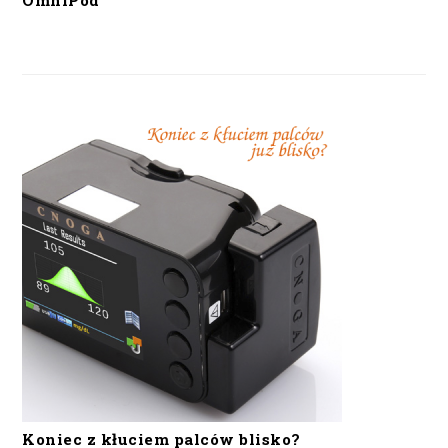
OmniPod
Koniec z kłuciem palców blisko?