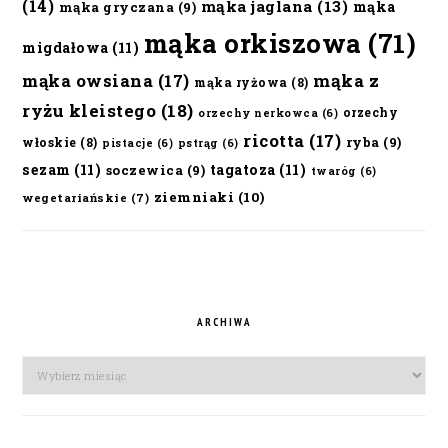
(14)
mąka jaglana
(13)
mąka
mąka gryczana
(9)
mąka orkiszowa
(71)
migdałowa
(11)
mąka owsiana
(17)
mąka z
mąka ryżowa
(8)
ryżu kleistego
(18)
orzechy
orzechy nerkowca
(6)
ricotta
(17)
ryba
(9)
włoskie
(8)
pistacje
(6)
pstrąg
(6)
sezam
(11)
tagatoza
(11)
soczewica
(9)
twaróg
(6)
ziemniaki
(10)
wegetariańskie
(7)
ARCHIWA
Archiwa