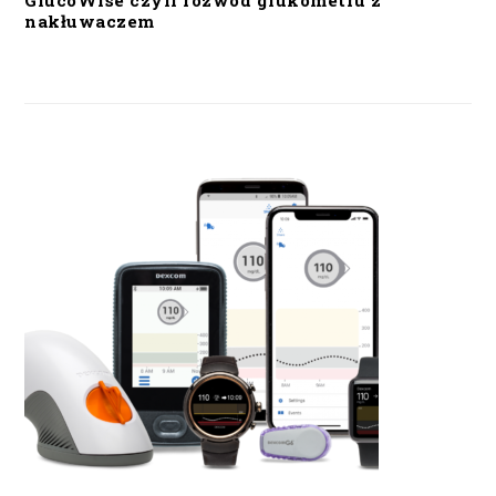
GlucoWise czyli rozwód glukometru z
nakłuwaczem