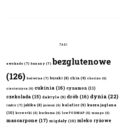
TAGI
bezglutenowe
awokado
(7)
banany
(7)
(126)
chia
(9)
buraki
(8)
boćwina
(7)
chorizo
(6)
cukinia
(16)
cynamon
(11)
ciecierzyca
(6)
dynia
(22)
czekolada
(15)
drób
(16)
daktyle
(9)
kalafior
(9)
kasza jaglana
jabłka
(8)
imbir
(7)
jarmuż
(6)
(10)
krewetki
(6)
kurkuma
(6)
lowFODMAP
(6)
mango
(6)
mascarpone
(17)
mleko ryżowe
migdały
(10)