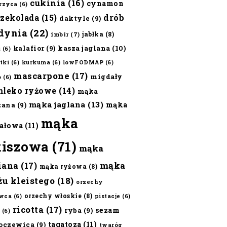
cukinia
(16)
cynamon
erzyca
(6)
czekolada
(15)
drób
daktyle
(9)
dynia
(22)
jabłka
(8)
imbir
(7)
kalafior
(9)
kasza jaglana
(10)
ż
(6)
tki
(6)
kurkuma
(6)
lowFODMAP
(6)
mascarpone
(17)
migdały
o
(6)
mleko ryżowe
(14)
mąka
mąka jaglana
(13)
mąka
zana
(9)
mąka
ałowa
(11)
kiszowa
(71)
mąka
iana
(17)
mąka
mąka ryżowa
(8)
żu kleistego
(18)
orzechy
orzechy włoskie
(8)
wca
(6)
pistacje
(6)
ricotta
(17)
sezam
ryba
(9)
(6)
tagatoza
(11)
oczewica
(9)
twaróg