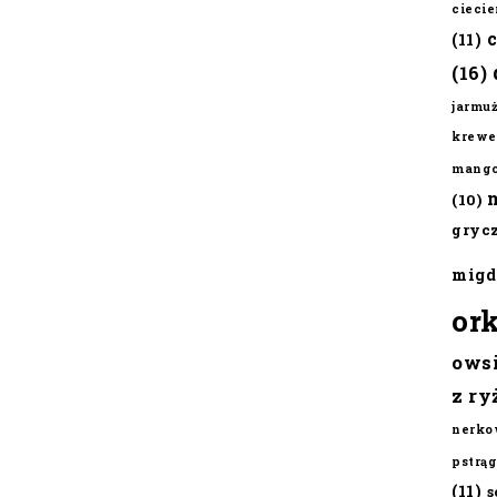
cieci
(11)
(16)
jarmu
krewe
mang
(10)
gryc
migd
or
ows
z ry
nerko
pstrąg
(11)
s