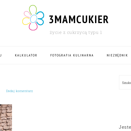
3MAMCUKIER
życie z cukrzycą typu 1
U
KALKULATOR
FOTOGRAFIA KULINARNA
NIEZBĘDNIK
PRI
Szu
SID
Dodaj komentarz
Jest