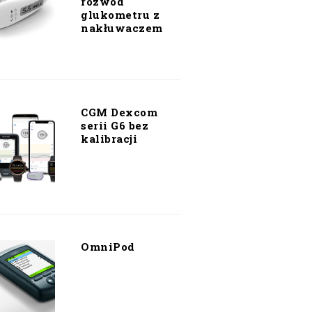
rozwód
glukometru z
nakłuwaczem
CGM Dexcom
serii G6 bez
kalibracji
OmniPod