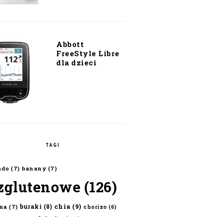
Abbott
FreeStyle Libre
dla dzieci
TAGI
ado
(7)
banany
(7)
zglutenowe
(126)
chia
(9)
buraki
(8)
na
(7)
chorizo
(6)