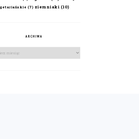
ziemniaki
(10)
getariańskie
(7)
ARCHIWA
iwa