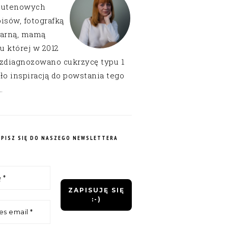
lutenowych
isów, fotografką
narną, mamą
 u której w 2012
 zdiagnozowano cukrzycę typu 1
ło inspiracją do powstania tego
.
APISZ SIĘ DO NASZEGO NEWSLETTERA