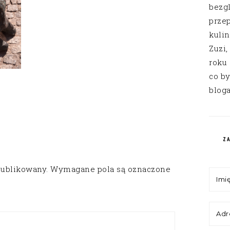
bezg
przep
kuli
Zuzi,
roku
co by
bloga
Z
publikowany.
Wymagane pola są oznaczone