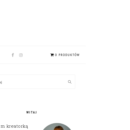
NAV
0 PRODUKTÓW
SOCIAL
MENU
MARY
kaj
EBAR
WITAJ
em kreatorką