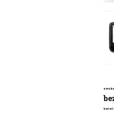
awok
be
boćwi