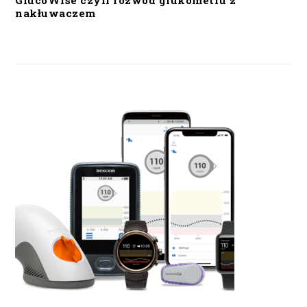
GlucoWise czyli rozwód glukometru z
nakłuwaczem