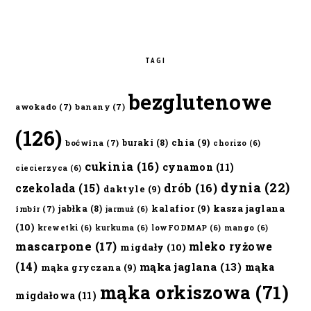
TAGI
bezglutenowe
awokado
(7)
banany
(7)
(126)
chia
(9)
buraki
(8)
boćwina
(7)
chorizo
(6)
cukinia
(16)
cynamon
(11)
ciecierzyca
(6)
dynia
(22)
czekolada
(15)
drób
(16)
daktyle
(9)
kalafior
(9)
kasza jaglana
jabłka
(8)
imbir
(7)
jarmuż
(6)
(10)
krewetki
(6)
kurkuma
(6)
lowFODMAP
(6)
mango
(6)
mascarpone
(17)
mleko ryżowe
migdały
(10)
(14)
mąka jaglana
(13)
mąka
mąka gryczana
(9)
mąka orkiszowa
(71)
migdałowa
(11)