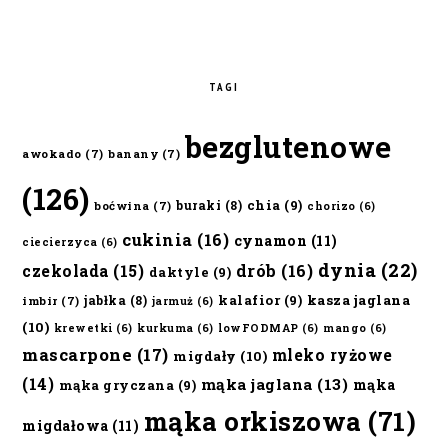
TAGI
bezglutenowe
awokado
(7)
banany
(7)
(126)
chia
(9)
buraki
(8)
boćwina
(7)
chorizo
(6)
cukinia
(16)
cynamon
(11)
ciecierzyca
(6)
dynia
(22)
czekolada
(15)
drób
(16)
daktyle
(9)
kalafior
(9)
kasza jaglana
jabłka
(8)
imbir
(7)
jarmuż
(6)
(10)
krewetki
(6)
kurkuma
(6)
lowFODMAP
(6)
mango
(6)
mascarpone
(17)
mleko ryżowe
migdały
(10)
(14)
mąka jaglana
(13)
mąka
mąka gryczana
(9)
mąka orkiszowa
(71)
migdałowa
(11)