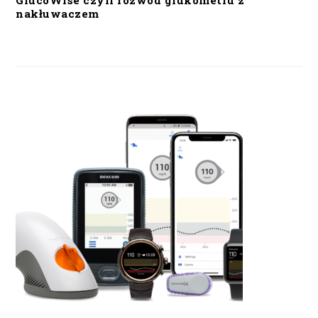
GlucoWise czyli rozwód glukometru z
nakłuwaczem