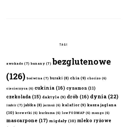
TAGI
bezglutenowe
awokado
(7)
banany
(7)
(126)
chia
(9)
buraki
(8)
boćwina
(7)
chorizo
(6)
cukinia
(16)
cynamon
(11)
ciecierzyca
(6)
dynia
(22)
czekolada
(15)
drób
(16)
daktyle
(9)
kalafior
(9)
kasza jaglana
jabłka
(8)
imbir
(7)
jarmuż
(6)
(10)
krewetki
(6)
kurkuma
(6)
lowFODMAP
(6)
mango
(6)
mascarpone
(17)
mleko ryżowe
migdały
(10)