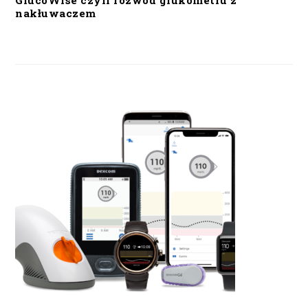
GlucoWise czyli rozwód glukometru z
nakłuwaczem