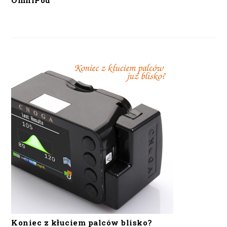
OmniPod
Koniec z kłuciem palców blisko?