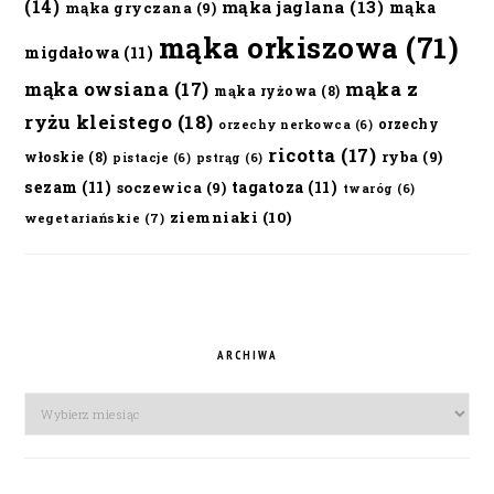
(14)
mąka jaglana
(13)
mąka
mąka gryczana
(9)
mąka orkiszowa
(71)
migdałowa
(11)
mąka owsiana
(17)
mąka z
mąka ryżowa
(8)
ryżu kleistego
(18)
orzechy
orzechy nerkowca
(6)
ricotta
(17)
ryba
(9)
włoskie
(8)
pistacje
(6)
pstrąg
(6)
sezam
(11)
tagatoza
(11)
soczewica
(9)
twaróg
(6)
ziemniaki
(10)
wegetariańskie
(7)
ARCHIWA
Archiwa