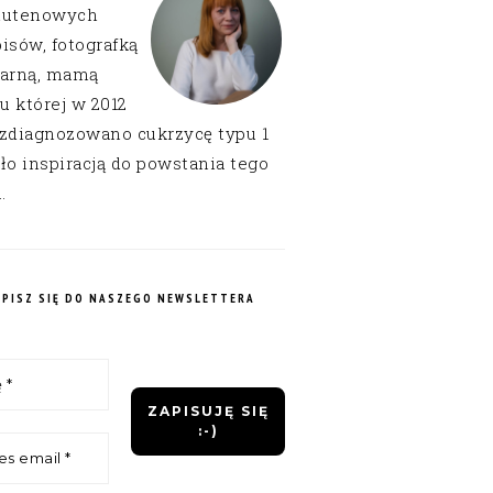
lutenowych
isów, fotografką
narną, mamą
 u której w 2012
 zdiagnozowano cukrzycę typu 1
ło inspiracją do powstania tego
.
APISZ SIĘ DO NASZEGO NEWSLETTERA