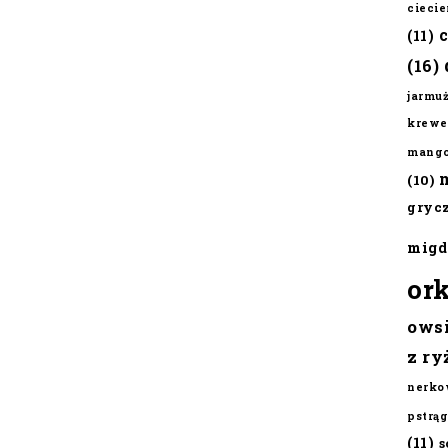
cieci
(11)
(16)
jarmu
krewe
mang
(10)
gryc
migd
or
ows
z ry
nerko
pstrąg
(11)
s