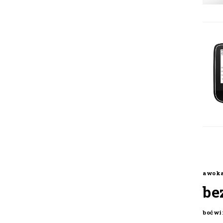
awok
be
boćwi