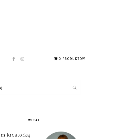
NAV
0 PRODUKTÓW
SOCIAL
MENU
MARY
kaj
EBAR
WITAJ
em kreatorką