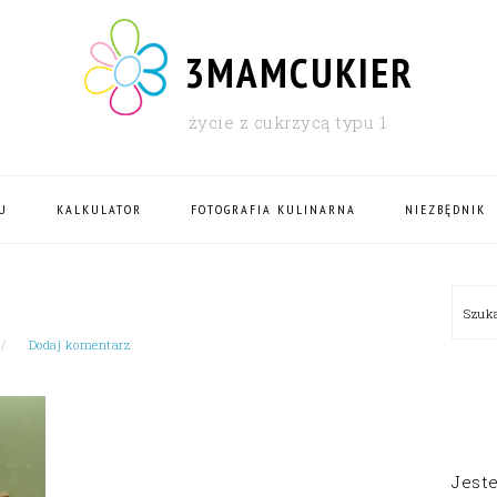
3MAMCUKIER
życie z cukrzycą typu 1
U
KALKULATOR
FOTOGRAFIA KULINARNA
NIEZBĘDNIK
PRI
Szu
SID
Dodaj komentarz
Jest