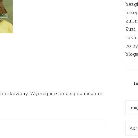
bezg
przep
kuli
Zuzi,
roku
co by
bloga
Z
publikowany.
Wymagane pola są oznaczone