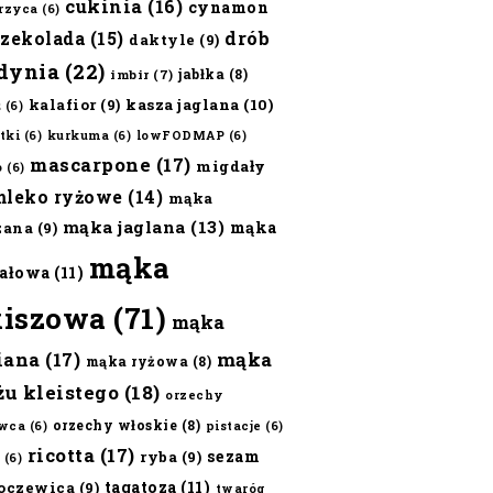
cukinia
(16)
cynamon
erzyca
(6)
czekolada
(15)
drób
daktyle
(9)
dynia
(22)
jabłka
(8)
imbir
(7)
kalafior
(9)
kasza jaglana
(10)
ż
(6)
tki
(6)
kurkuma
(6)
lowFODMAP
(6)
mascarpone
(17)
migdały
o
(6)
mleko ryżowe
(14)
mąka
mąka jaglana
(13)
mąka
zana
(9)
mąka
ałowa
(11)
kiszowa
(71)
mąka
iana
(17)
mąka
mąka ryżowa
(8)
żu kleistego
(18)
orzechy
orzechy włoskie
(8)
wca
(6)
pistacje
(6)
ricotta
(17)
sezam
ryba
(9)
(6)
tagatoza
(11)
oczewica
(9)
twaróg