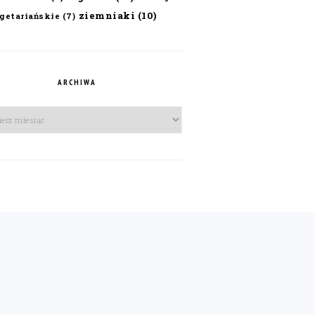
ziemniaki
(10)
getariańskie
(7)
ARCHIWA
iwa