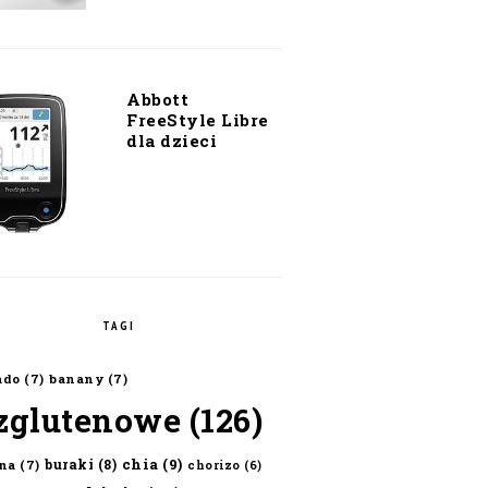
Abbott
FreeStyle Libre
dla dzieci
TAGI
ado
(7)
banany
(7)
zglutenowe
(126)
chia
(9)
buraki
(8)
na
(7)
chorizo
(6)