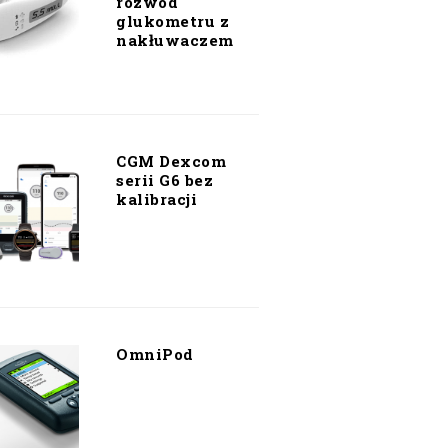
rozwód
glukometru z
nakłuwaczem
CGM Dexcom
serii G6 bez
kalibracji
OmniPod