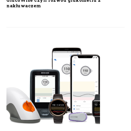
GlucoWise czyli rozwód glukometru z
nakłuwaczem