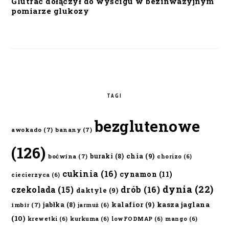
Glutrac dołączył do wyścigu w bezinwazyjnym
pomiarze glukozy
TAGI
bezglutenowe
awokado
(7)
banany
(7)
(126)
chia
(9)
buraki
(8)
boćwina
(7)
chorizo
(6)
cukinia
(16)
cynamon
(11)
ciecierzyca
(6)
dynia
(22)
czekolada
(15)
drób
(16)
daktyle
(9)
kalafior
(9)
kasza jaglana
jabłka
(8)
imbir
(7)
jarmuż
(6)
(10)
krewetki
(6)
kurkuma
(6)
lowFODMAP
(6)
mango
(6)