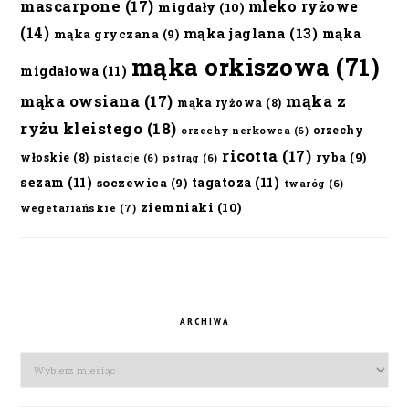
mascarpone
(17)
mleko ryżowe
migdały
(10)
(14)
mąka jaglana
(13)
mąka
mąka gryczana
(9)
mąka orkiszowa
(71)
migdałowa
(11)
mąka owsiana
(17)
mąka z
mąka ryżowa
(8)
ryżu kleistego
(18)
orzechy
orzechy nerkowca
(6)
ricotta
(17)
ryba
(9)
włoskie
(8)
pistacje
(6)
pstrąg
(6)
sezam
(11)
tagatoza
(11)
soczewica
(9)
twaróg
(6)
ziemniaki
(10)
wegetariańskie
(7)
ARCHIWA
Archiwa