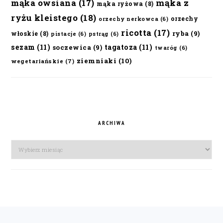
mąka owsiana
(17)
mąka z
mąka ryżowa
(8)
ryżu kleistego
(18)
orzechy
orzechy nerkowca
(6)
ricotta
(17)
ryba
(9)
włoskie
(8)
pistacje
(6)
pstrąg
(6)
sezam
(11)
tagatoza
(11)
soczewica
(9)
twaróg
(6)
ziemniaki
(10)
wegetariańskie
(7)
ARCHIWA
Archiwa
FOOTER