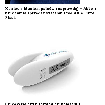
Koniec z kłuciem palców (naprawdę) – Abbott
uruchamia sprzedaż systemu FreeStyle Libre
Flash
GlucoWise czyli rozwód glukometru z