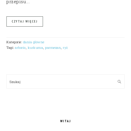
przepisu….
CZYTAJ WIĘCEJ
Kategorie:
dania główne
Tagi:
arborio
,
kurkuma
,
parmezan
,
ryż
PRIMARY
SIDEBAR
Szukaj
WITAJ