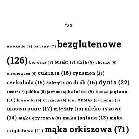
TAGI
bezglutenowe
awokado
(7)
banany
(7)
(126)
chia
(9)
buraki
(8)
boćwina
(7)
chorizo
(6)
cukinia
(16)
cynamon
(11)
ciecierzyca
(6)
dynia
(22)
czekolada
(15)
drób
(16)
daktyle
(9)
kalafior
(9)
kasza jaglana
jabłka
(8)
imbir
(7)
jarmuż
(6)
(10)
krewetki
(6)
kurkuma
(6)
lowFODMAP
(6)
mango
(6)
mascarpone
(17)
mleko ryżowe
migdały
(10)
(14)
mąka jaglana
(13)
mąka
mąka gryczana
(9)
mąka orkiszowa
(71)
migdałowa
(11)