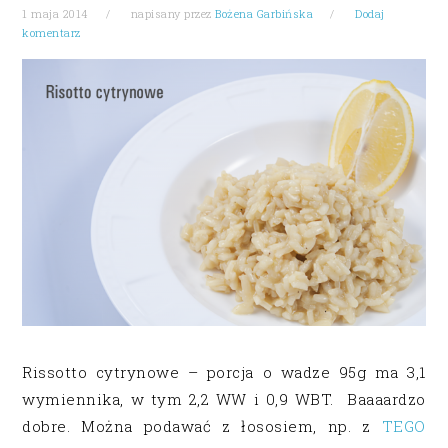
1 maja 2014
napisany przez
Bożena Garbińska
Dodaj
komentarz
Rissotto cytrynowe – porcja o wadze 95g ma 3,1
wymiennika, w tym 2,2 WW i 0,9 WBT. Baaaardzo
dobre. Można podawać z łososiem, np. z
TEGO