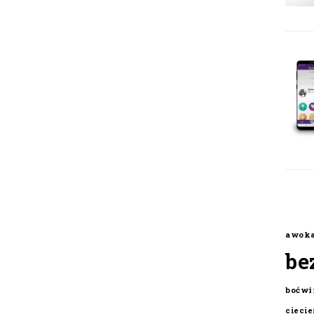
awok
be
boćwi
cieci