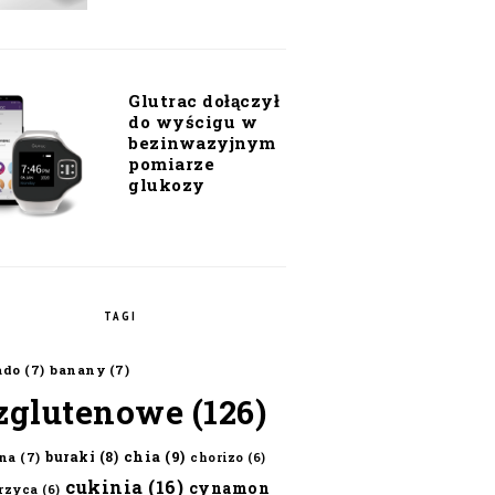
Glutrac dołączył
do wyścigu w
bezinwazyjnym
pomiarze
glukozy
TAGI
ado
(7)
banany
(7)
zglutenowe
(126)
chia
(9)
buraki
(8)
na
(7)
chorizo
(6)
cukinia
(16)
cynamon
erzyca
(6)