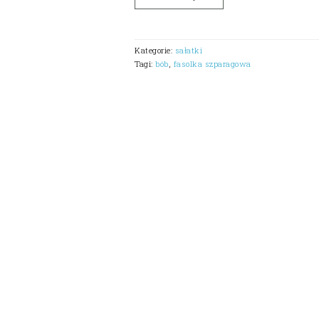
Kategorie:
sałatki
Tagi:
bób
,
fasolka szparagowa