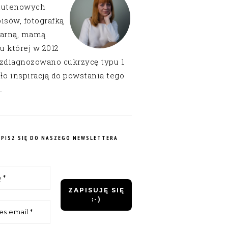
lutenowych
isów, fotografką
narną, mamą
 u której w 2012
 zdiagnozowano cukrzycę typu 1
ło inspiracją do powstania tego
.
APISZ SIĘ DO NASZEGO NEWSLETTERA