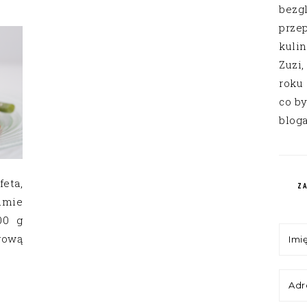
bezg
przep
kuli
Zuzi,
roku
co by
bloga
eta,
Z
umie
00 g
agową