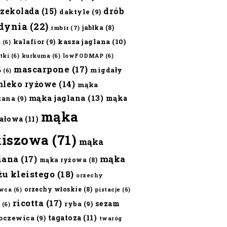
czekolada
(15)
drób
daktyle
(9)
dynia
(22)
jabłka
(8)
imbir
(7)
kalafior
(9)
kasza jaglana
(10)
ż
(6)
tki
(6)
kurkuma
(6)
lowFODMAP
(6)
mascarpone
(17)
migdały
o
(6)
mleko ryżowe
(14)
mąka
mąka jaglana
(13)
mąka
zana
(9)
mąka
ałowa
(11)
kiszowa
(71)
mąka
iana
(17)
mąka
mąka ryżowa
(8)
żu kleistego
(18)
orzechy
orzechy włoskie
(8)
wca
(6)
pistacje
(6)
ricotta
(17)
sezam
ryba
(9)
(6)
tagatoza
(11)
oczewica
(9)
twaróg