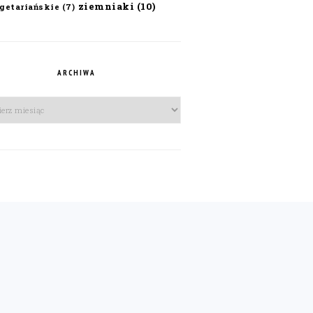
ziemniaki
(10)
getariańskie
(7)
ARCHIWA
iwa