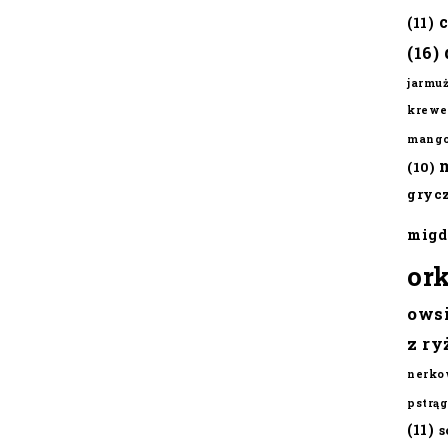
(11)
(16)
jarmu
krewe
mang
(10)
gryc
migd
or
ows
z ry
nerko
pstrąg
(11)
s