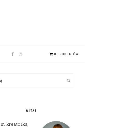
NAV
0 PRODUKTÓW
SOCIAL
MENU
MARY
kaj
EBAR
WITAJ
em kreatorką