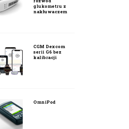
rozwód
glukometru z
nakłuwaczem
CGM Dexcom
serii G6 bez
kalibracji
OmniPod