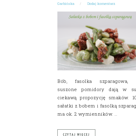
Garbińska
Dodaj komentarz
Bób, fasolka szparagowa, f
suszone pomidory dają w s
ciekawą propozycję smaków. 1
sałatki z bobem i fasolką szpar
ma ok. 2 wymienników. …
CZYTAJ WIĘCEJ