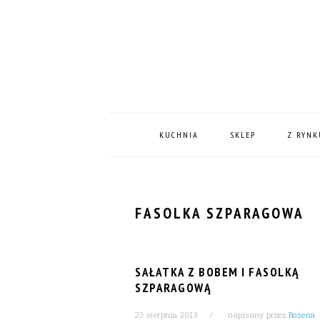
Skip
Skip
Skip
Skip
to
to
to
to
primary
content
primary
footer
navigation
sidebar
MAIN
NAVIGATION
KUCHNIA
SKLEP
Z RYNK
FASOLKA SZPARAGOWA
SAŁATKA Z BOBEM I FASOLKĄ
SZPARAGOWĄ
23 sierpnia 2013
napisany przez
Bożena