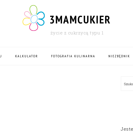
3MAMCUKIER
życie z cukrzycą typu 1
U
KALKULATOR
FOTOGRAFIA KULINARNA
NIEZBĘDNIK
PRI
Szu
SID
Jest