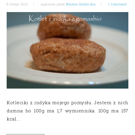
8 lutego 2013
napisany przez
Bożena Garbińska
1 Comment
Kotleciki z indyka mojego pomysłu. Jestem z nich
dumna bo 100g ma 1,7 wymiennika. 100g ma 157
kcal….