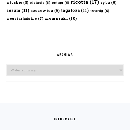
ricotta
(17)
ryba
(9)
włoskie
(8)
pistacje
(6)
pstrąg
(6)
sezam
(11)
tagatoza
(11)
soczewica
(9)
twaróg
(6)
ziemniaki
(10)
wegetariańskie
(7)
ARCHIWA
Archiwa
FOOTER
INFORMACJE