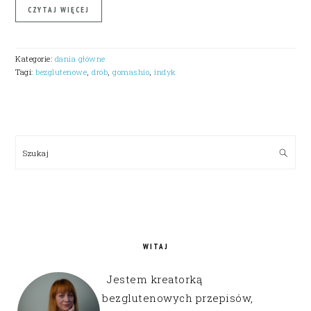
CZYTAJ WIĘCEJ
Kategorie:
dania główne
Tagi:
bezglutenowe
,
drób
,
gomashio
,
indyk
PRIMARY
SIDEBAR
Szukaj
WITAJ
Jestem kreatorką
bezglutenowych przepisów,