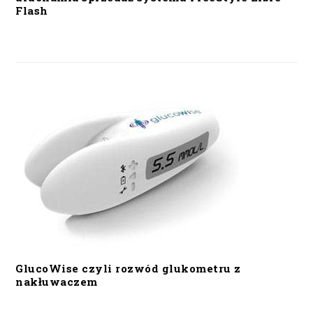
Flash
GlucoWise czyli rozwód glukometru z
nakłuwaczem