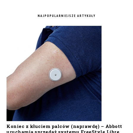
NAJPOPULARNIEJSZE ARTYKUŁY
Koniec z kłuciem palców (naprawdę) – Abbott
uruchamia sprzedaż systemu FreeStyle Libre