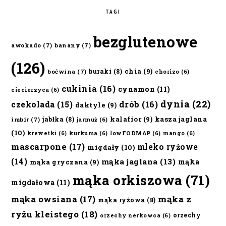
TAGI
bezglutenowe
awokado
(7)
banany
(7)
(126)
chia
(9)
buraki
(8)
boćwina
(7)
chorizo
(6)
cukinia
(16)
cynamon
(11)
ciecierzyca
(6)
dynia
(22)
czekolada
(15)
drób
(16)
daktyle
(9)
kalafior
(9)
kasza jaglana
jabłka
(8)
imbir
(7)
jarmuż
(6)
(10)
krewetki
(6)
kurkuma
(6)
lowFODMAP
(6)
mango
(6)
mascarpone
(17)
mleko ryżowe
migdały
(10)
(14)
mąka jaglana
(13)
mąka
mąka gryczana
(9)
mąka orkiszowa
(71)
migdałowa
(11)
mąka owsiana
(17)
mąka z
mąka ryżowa
(8)
ryżu kleistego
(18)
orzechy
orzechy nerkowca
(6)