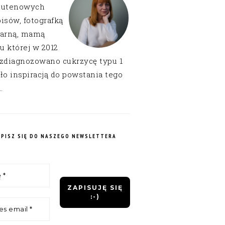
lutenowych
isów, fotografką
narną, mamą
 u której w 2012
 zdiagnozowano cukrzycę typu 1
ło inspiracją do powstania tego
.
APISZ SIĘ DO NASZEGO NEWSLETTERA