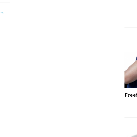
sto
,
Free