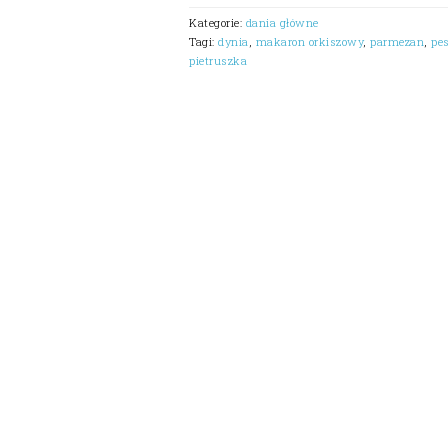
Kategorie:
dania główne
Tagi:
dynia
,
makaron orkiszowy
,
parmezan
,
pe
pietruszka