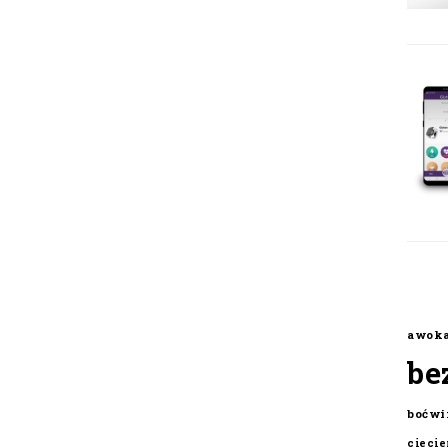
awok
be
boćwi
cieci