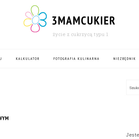
3MAMCUKIER
życie z cukrzycą typu 1
U
KALKULATOR
FOTOGRAFIA KULINARNA
NIEZBĘDNIK
PRI
Szu
SID
WYM
Jest