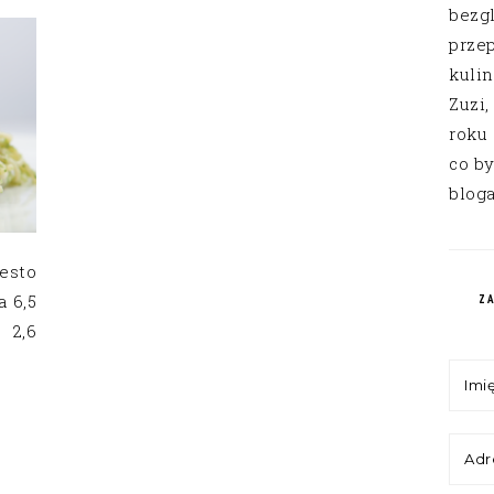
bezg
przep
kuli
Zuzi,
roku
co by
bloga
sto
 6,5
Z
 2,6