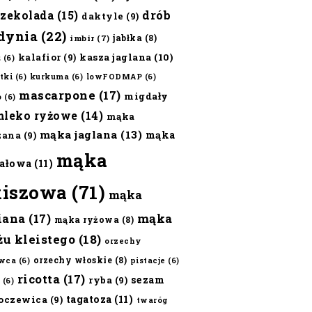
czekolada
(15)
drób
daktyle
(9)
dynia
(22)
jabłka
(8)
imbir
(7)
kalafior
(9)
kasza jaglana
(10)
ż
(6)
tki
(6)
kurkuma
(6)
lowFODMAP
(6)
mascarpone
(17)
migdały
o
(6)
mleko ryżowe
(14)
mąka
mąka jaglana
(13)
mąka
zana
(9)
mąka
ałowa
(11)
kiszowa
(71)
mąka
iana
(17)
mąka
mąka ryżowa
(8)
żu kleistego
(18)
orzechy
orzechy włoskie
(8)
wca
(6)
pistacje
(6)
ricotta
(17)
sezam
ryba
(9)
(6)
tagatoza
(11)
oczewica
(9)
twaróg