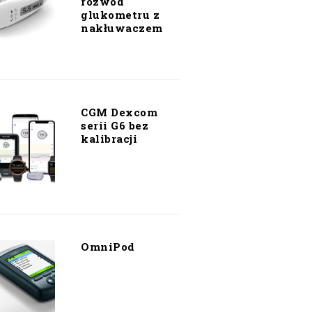
rozwód
glukometru z
nakłuwaczem
CGM Dexcom
serii G6 bez
kalibracji
OmniPod