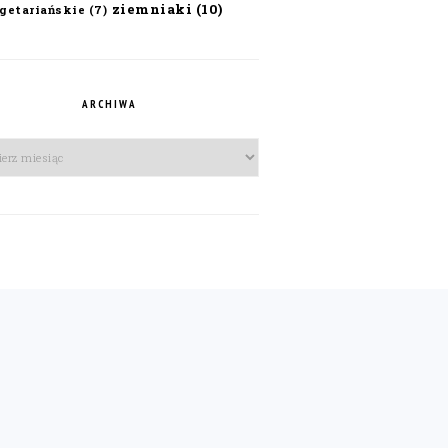
ziemniaki
(10)
getariańskie
(7)
ARCHIWA
iwa