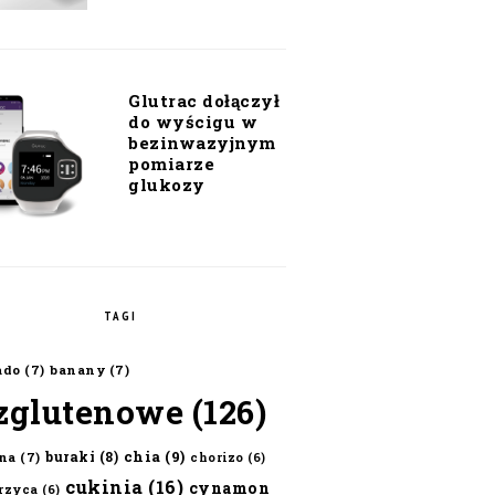
Glutrac dołączył
do wyścigu w
bezinwazyjnym
pomiarze
glukozy
TAGI
ado
(7)
banany
(7)
zglutenowe
(126)
chia
(9)
buraki
(8)
na
(7)
chorizo
(6)
cukinia
(16)
cynamon
erzyca
(6)