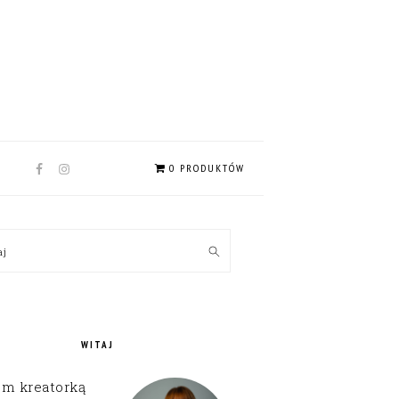
NAV
0 PRODUKTÓW
SOCIAL
MENU
MARY
kaj
EBAR
WITAJ
em kreatorką