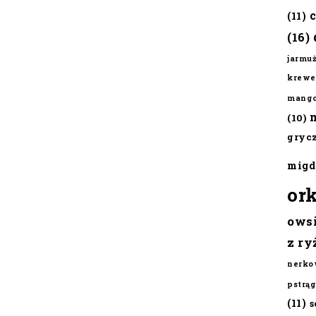
(11)
(16)
jarmu
krewe
mang
(10)
gryc
migd
or
ows
z ry
nerko
pstrąg
(11)
s