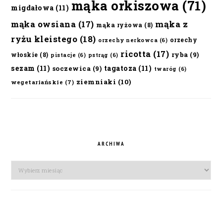
mąka orkiszowa
(71)
migdałowa
(11)
mąka owsiana
(17)
mąka z
mąka ryżowa
(8)
ryżu kleistego
(18)
orzechy
orzechy nerkowca
(6)
ricotta
(17)
ryba
(9)
włoskie
(8)
pistacje
(6)
pstrąg
(6)
sezam
(11)
tagatoza
(11)
soczewica
(9)
twaróg
(6)
ziemniaki
(10)
wegetariańskie
(7)
ARCHIWA
Archiwa