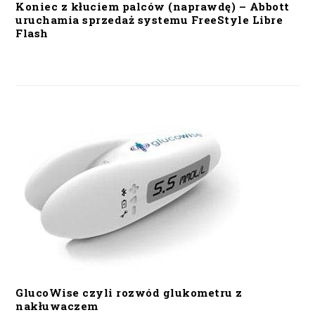
Koniec z kłuciem palców (naprawdę) – Abbott
uruchamia sprzedaż systemu FreeStyle Libre
Flash
GlucoWise czyli rozwód glukometru z
nakłuwaczem