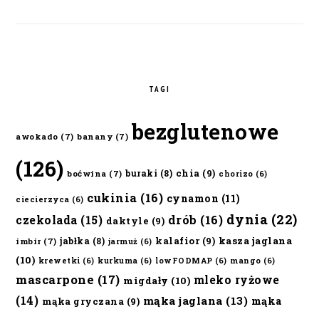
TAGI
bezglutenowe
awokado
(7)
banany
(7)
(126)
chia
(9)
buraki
(8)
boćwina
(7)
chorizo
(6)
cukinia
(16)
cynamon
(11)
ciecierzyca
(6)
dynia
(22)
czekolada
(15)
drób
(16)
daktyle
(9)
kalafior
(9)
kasza jaglana
jabłka
(8)
imbir
(7)
jarmuż
(6)
(10)
krewetki
(6)
kurkuma
(6)
lowFODMAP
(6)
mango
(6)
mascarpone
(17)
mleko ryżowe
migdały
(10)
(14)
mąka jaglana
(13)
mąka
mąka gryczana
(9)