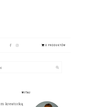
NAV
0 PRODUKTÓW
SOCIAL
MENU
MARY
kaj
EBAR
WITAJ
em kreatorką