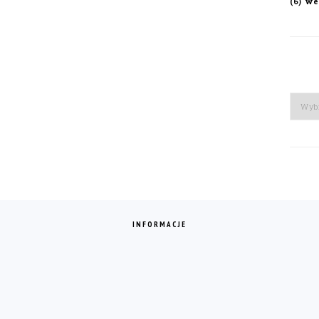
we
(6)
Arch
INFORMACJE