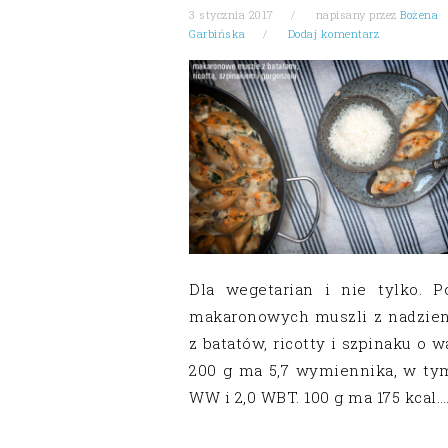
3 stycznia 2017
napisany przez
Bożena
Garbińska
Dodaj komentarz
Dla wegetarian i nie tylko. Po
makaronowych muszli z nadzie
z batatów, ricotty i szpinaku o 
200 g ma 5,7 wymiennika, w tym
WW i 2,0 WBT. 100 g ma 175 kcal…