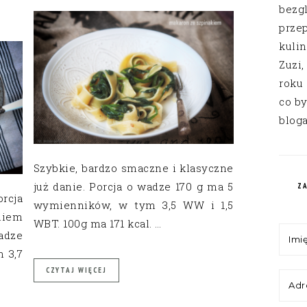
bezg
przep
kuli
Zuzi,
roku
co by
bloga
Szybkie, bardzo smaczne i klasyczne
już danie. Porcja o wadze 170 g ma 5
Z
rcja
wymienników, w tym 3,5 WW i 1,5
niem
WBT. 100g ma 171 kcal. …
wadze
 3,7
.
CZYTAJ WIĘCEJ