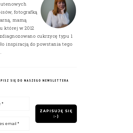
lutenowych
isów, fotografką
narną, mamą
 u której w 2012
 zdiagnozowano cukrzycę typu 1
ło inspiracją do powstania tego
.
APISZ SIĘ DO NASZEGO NEWSLETTERA