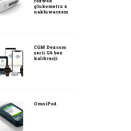
rozwód
glukometru z
nakłuwaczem
CGM Dexcom
serii G6 bez
kalibracji
OmniPod