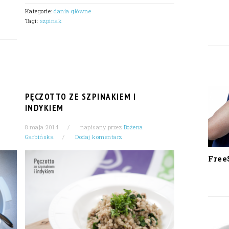
Kategorie:
dania główne
Tagi:
szpinak
PĘCZOTTO ZE SZPINAKIEM I
INDYKIEM
8 maja 2014
napisany przez
Bożena
Garbińska
Dodaj komentarz
Free