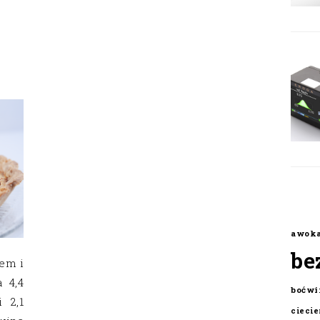
awok
be
iem i
 4,4
boćwi
 2,1
cieci