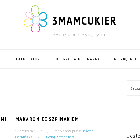
3MAMCUKIER
życie z cukrzycą typu 1
U
KALKULATOR
FOTOGRAFIA KULINARNA
NIEZBĘDNIK
PRI
Szu
SID
MI,
MAKARON ZE SZPINAKIEM
28 czerwca 2016
napisany przez
Bożena
Jest
Garbińska
Dodaj komentarz