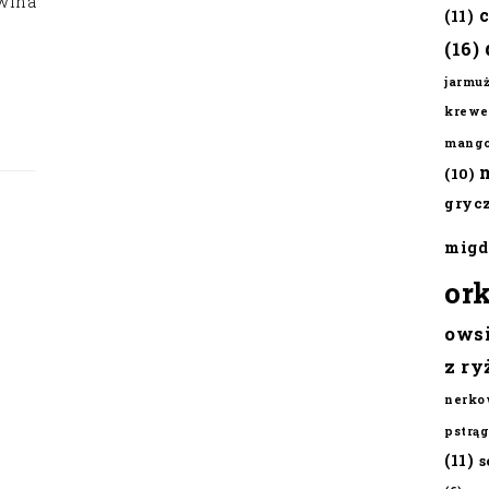
wina
(11)
(16)
jarmu
krewe
mang
(10)
gryc
migd
or
ows
z ry
nerko
pstrąg
(11)
s