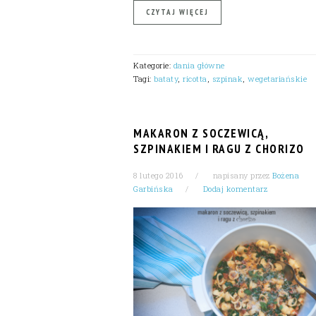
CZYTAJ WIĘCEJ
Kategorie:
dania główne
Tagi:
bataty
,
ricotta
,
szpinak
,
wegetariańskie
MAKARON Z SOCZEWICĄ,
SZPINAKIEM I RAGU Z CHORIZO
8 lutego 2016
napisany przez
Bożena
Garbińska
Dodaj komentarz