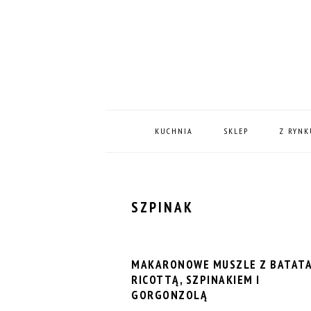
Skip
Skip
Skip
Skip
to
to
to
to
primary
content
primary
footer
navigation
sidebar
MAIN
NAVIGATION
KUCHNIA
SKLEP
Z RYNK
SZPINAK
MAKARONOWE MUSZLE Z BATATA
RICOTTĄ, SZPINAKIEM I
GORGONZOLĄ