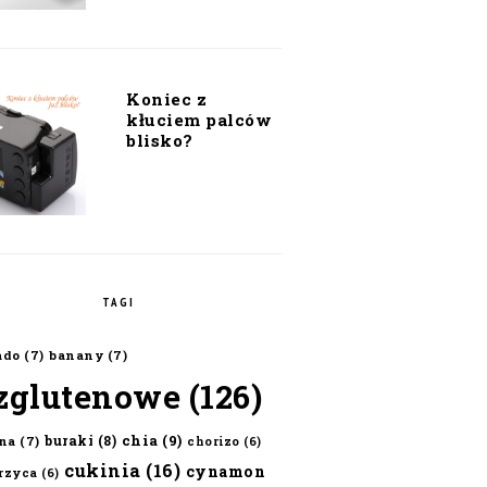
Koniec z
kłuciem palców
blisko?
TAGI
ado
(7)
banany
(7)
zglutenowe
(126)
chia
(9)
buraki
(8)
na
(7)
chorizo
(6)
cukinia
(16)
cynamon
erzyca
(6)