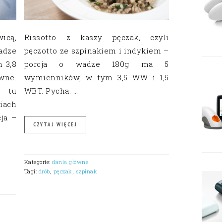
icą,
Rissotto z kaszy pęczak, czyli
adze
pęczotto ze szpinakiem i indykiem –
 3,8
porcja o wadze 180g ma 5
wne.
wymienników, w tym 3,5 WW i 1,5
e tu
WBT. Pycha. …
iach
cja –
CZYTAJ WIĘCEJ
Kategorie:
dania główne
Tagi:
drób
,
pęczak
,
szpinak