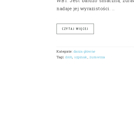
WBT. Jest bardzo smaczna, żura
nadaje jej wyrazistości. …
CZYTAJ WIĘCEJ
Kategorie:
dania główne
Tagi:
drób
,
szpinak
,
żurawina