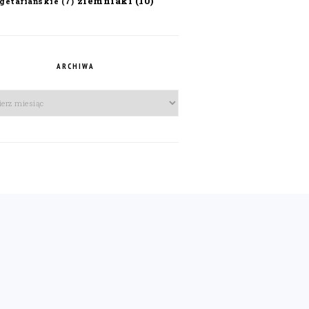
ziemniaki
(10)
getariańskie
(7)
ARCHIWA
iwa