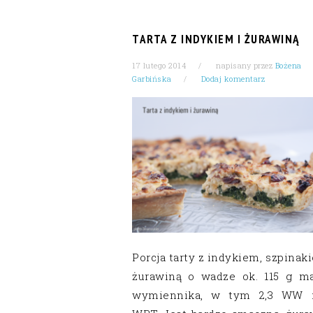
TARTA Z INDYKIEM I ŻURAWINĄ
17 lutego 2014
napisany przez
Bożena
Garbińska
Dodaj komentarz
Porcja tarty z indykiem, szpinak
żurawiną o wadze ok. 115 g ma
wymiennika, w tym 2,3 WW i