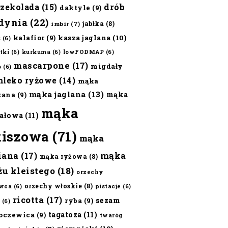
czekolada
(15)
drób
daktyle
(9)
dynia
(22)
jabłka
(8)
imbir
(7)
kalafior
(9)
kasza jaglana
(10)
ż
(6)
tki
(6)
kurkuma
(6)
lowFODMAP
(6)
mascarpone
(17)
migdały
o
(6)
mleko ryżowe
(14)
mąka
mąka jaglana
(13)
mąka
zana
(9)
mąka
ałowa
(11)
kiszowa
(71)
mąka
iana
(17)
mąka
mąka ryżowa
(8)
żu kleistego
(18)
orzechy
orzechy włoskie
(8)
wca
(6)
pistacje
(6)
ricotta
(17)
sezam
ryba
(9)
(6)
tagatoza
(11)
oczewica
(9)
twaróg