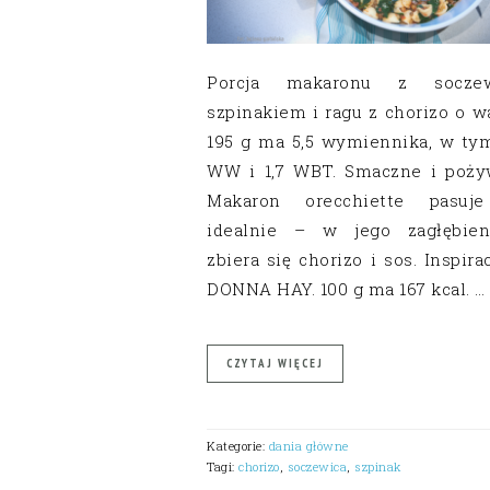
Porcja makaronu z soczew
szpinakiem i ragu z chorizo o w
195 g ma 5,5 wymiennika, w tym
WW i 1,7 WBT. Smaczne i poży
Makaron orecchiette pasuj
idealnie – w jego zagłębien
zbiera się chorizo i sos. Inspira
DONNA HAY. 100 g ma 167 kcal. …
CZYTAJ WIĘCEJ
Kategorie:
dania główne
Tagi:
chorizo
,
soczewica
,
szpinak