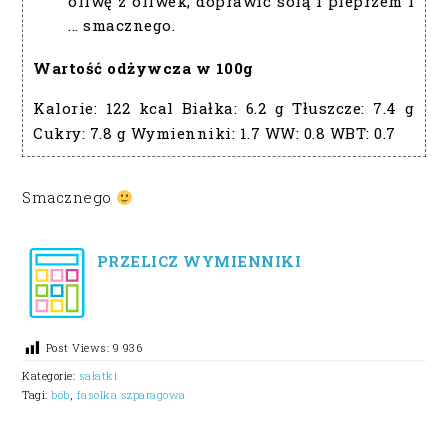
oliwę z oliwek, doprawić solą i pieprzem i
... smacznego.
Wartość odżywcza w 100g
Kalorie:
122 kcal
Białka:
6.2 g
Tłuszcze:
7.4 g
Cukry:
7.8 g
Wymienniki:
1.7
WW:
0.8
WBT:
0.7
Smacznego
PRZELICZ WYMIENNIKI
Post Views:
9 936
Kategorie:
sałatki
Tagi:
bób
,
fasolka szparagowa