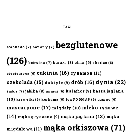
TAGI
bezglutenowe
awokado
(7)
banany
(7)
(126)
chia
(9)
buraki
(8)
boćwina
(7)
chorizo
(6)
cukinia
(16)
cynamon
(11)
ciecierzyca
(6)
dynia
(22)
czekolada
(15)
drób
(16)
daktyle
(9)
kalafior
(9)
kasza jaglana
jabłka
(8)
imbir
(7)
jarmuż
(6)
(10)
krewetki
(6)
kurkuma
(6)
lowFODMAP
(6)
mango
(6)
mascarpone
(17)
mleko ryżowe
migdały
(10)
(14)
mąka jaglana
(13)
mąka
mąka gryczana
(9)
mąka orkiszowa
(71)
migdałowa
(11)