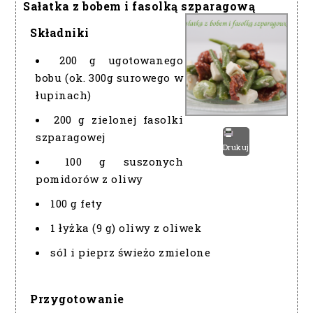
Sałatka z bobem i fasolką szparagową
Składniki
200 g ugotowanego
bobu (ok. 300g surowego w
łupinach)
200 g zielonej fasolki
szparagowej
Drukuj
100 g suszonych
pomidorów z oliwy
100 g fety
1 łyżka (9 g) oliwy z oliwek
sól i pieprz świeżo zmielone
Przygotowanie