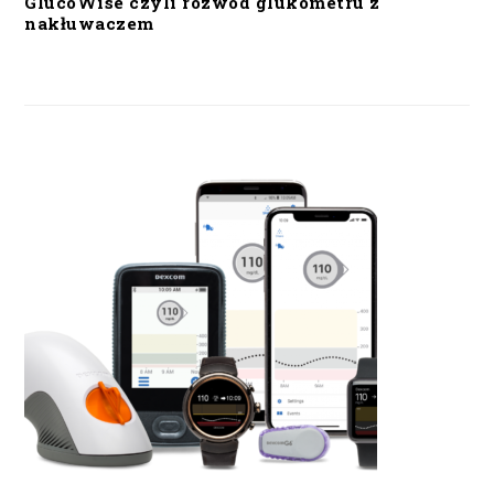
GlucoWise czyli rozwód glukometru z
nakłuwaczem