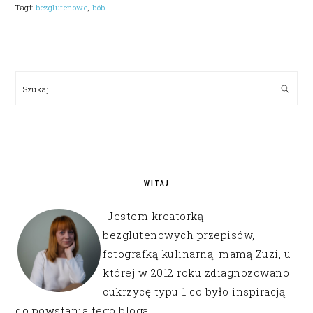
Tagi:
bezglutenowe
,
bób
PRIMARY
SIDEBAR
Szukaj
WITAJ
Jestem kreatorką
bezglutenowych przepisów,
fotografką kulinarną, mamą Zuzi, u
której w 2012 roku zdiagnozowano
cukrzycę typu 1 co było inspiracją
do powstania tego bloga.