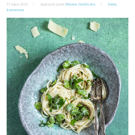
31 lipca 2016
napisany przez
Bożena Garbińska
Dodaj
komentarz