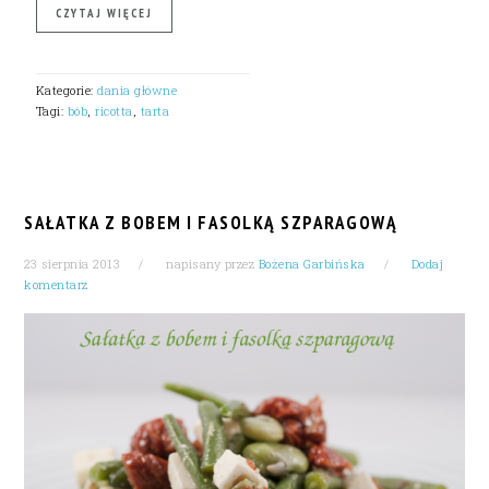
CZYTAJ WIĘCEJ
Kategorie:
dania główne
Tagi:
bób
,
ricotta
,
tarta
SAŁATKA Z BOBEM I FASOLKĄ SZPARAGOWĄ
23 sierpnia 2013
napisany przez
Bożena Garbińska
Dodaj
komentarz