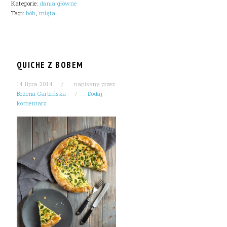
Kategorie:
dania główne
Tagi:
bób
,
mięta
QUICHE Z BOBEM
14 lipca 2014
napisany przez
Bożena Garbińska
Dodaj
komentarz