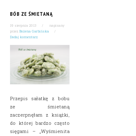
BÓB ZE ŚMIETANĄ
19 sierpnia 2013
napisany
przez
Bożena Garbińska
Dodaj komentarz
Przepis sałatkę z bobu
ze śmietaną
zaczerpnęłam z książki,
do której bardzo często
sięgami – „Wyśmienita