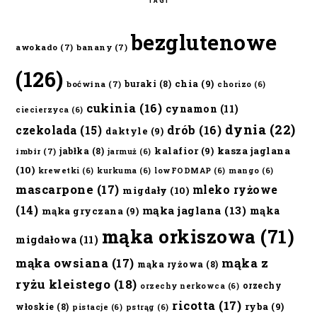
bezglutenowe
awokado
(7)
banany
(7)
(126)
chia
(9)
buraki
(8)
boćwina
(7)
chorizo
(6)
cukinia
(16)
cynamon
(11)
ciecierzyca
(6)
dynia
(22)
czekolada
(15)
drób
(16)
daktyle
(9)
kalafior
(9)
kasza jaglana
jabłka
(8)
imbir
(7)
jarmuż
(6)
(10)
krewetki
(6)
kurkuma
(6)
lowFODMAP
(6)
mango
(6)
mascarpone
(17)
mleko ryżowe
migdały
(10)
(14)
mąka jaglana
(13)
mąka
mąka gryczana
(9)
mąka orkiszowa
(71)
migdałowa
(11)
mąka owsiana
(17)
mąka z
mąka ryżowa
(8)
ryżu kleistego
(18)
orzechy
orzechy nerkowca
(6)
ricotta
(17)
ryba
(9)
włoskie
(8)
pistacje
(6)
pstrąg
(6)