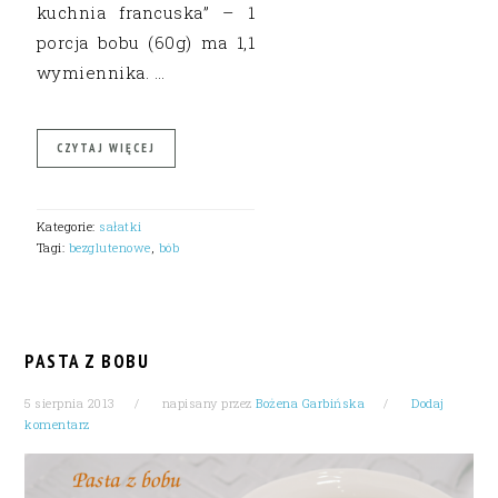
kuchnia francuska” – 1
porcja bobu (60g) ma 1,1
wymiennika. …
CZYTAJ WIĘCEJ
Kategorie:
sałatki
Tagi:
bezglutenowe
,
bób
PASTA Z BOBU
5 sierpnia 2013
napisany przez
Bożena Garbińska
Dodaj
komentarz