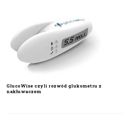
GlucoWise czyli rozwód glukometru z
nakłuwaczem