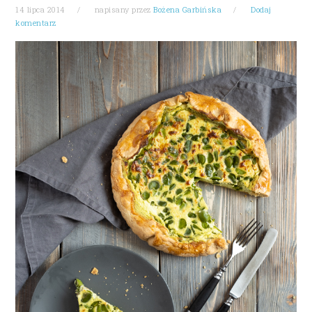
14 lipca 2014
napisany przez
Bożena Garbińska
Dodaj
komentarz