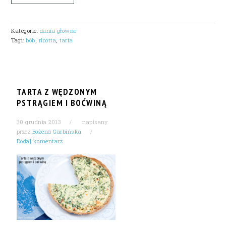
Kategorie:
dania główne
Tagi:
bób
,
ricotta
,
tarta
TARTA Z WĘDZONYM
PSTRĄGIEM I BOĆWINĄ
30 grudnia 2013
napisany
przez
Bożena Garbińska
Dodaj komentarz