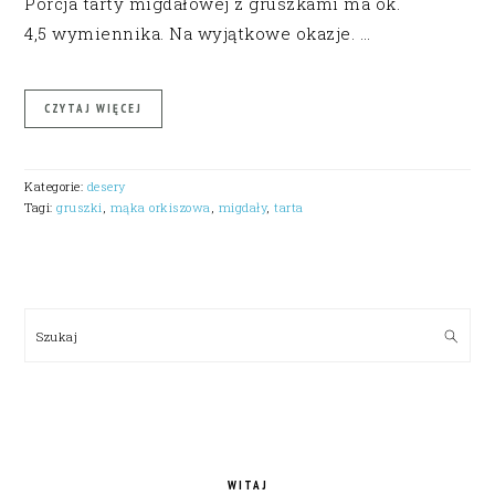
Porcja tarty migdałowej z gruszkami ma ok.
4,5 wymiennika. Na wyjątkowe okazje. …
CZYTAJ WIĘCEJ
Kategorie:
desery
Tagi:
gruszki
,
mąka orkiszowa
,
migdały
,
tarta
PRIMARY
SIDEBAR
Szukaj
WITAJ