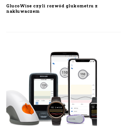
GlucoWise czyli rozwód glukometru z
nakłuwaczem