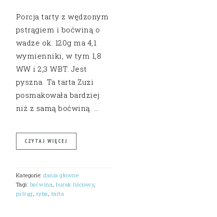
Porcja tarty z wędzonym
pstrągiem i boćwiną o
wadze ok. 120g ma 4,1
wymienniki, w tym 1,8
WW i 2,3 WBT. Jest
pyszna. Ta tarta Zuzi
posmakowała bardziej
niż z samą boćwiną. …
CZYTAJ WIĘCEJ
Kategorie:
dania główne
Tagi:
boćwina
,
burak liściowy
,
pstrąg
,
ryba
,
tarta