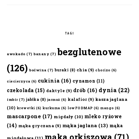
TAGI
bezglutenowe
awokado
(7)
banany
(7)
(126)
chia
(9)
buraki
(8)
boćwina
(7)
chorizo
(6)
cukinia
(16)
cynamon
(11)
ciecierzyca
(6)
dynia
(22)
czekolada
(15)
drób
(16)
daktyle
(9)
kalafior
(9)
kasza jaglana
jabłka
(8)
imbir
(7)
jarmuż
(6)
(10)
krewetki
(6)
kurkuma
(6)
lowFODMAP
(6)
mango
(6)
mascarpone
(17)
mleko ryżowe
migdały
(10)
(14)
mąka jaglana
(13)
mąka
mąka gryczana
(9)
mąka orkiszowa
(71)
migdałowa
(11)